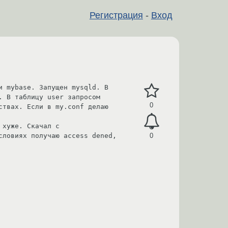
Регистрация
-
Вход
 mybase. Запущен mysqld. В 
 В таблицу user запросом 
0
твах. Если в my.conf делаю 
То получаю access dened от mysql, при попытке его поадминистрировать. С удаленной машины NT, ещё хуже. Скачал с 
ловиях получаю access dened, 
0