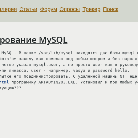
алерея
Статьи
Форум
Опросы
Трекер
Поиск
ирование MySQL
 MySQL. В папке /var/lib/mysql находятся две базы mysql и
dmin'ом захожу как пожелаю под любым юзером и без пароля.
 четко указав mysql.user, а не просто user как в руководс
йпи линакса, user - например, vasya и password hello.

html
 программку ARTADMIN203.EXE. Установил и при любых ус