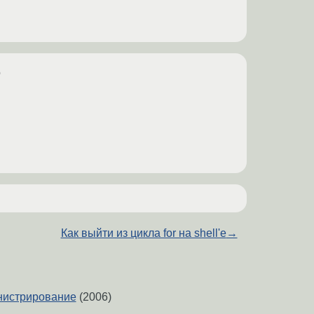
о
Как выйти из цикла for на shell'е
→
нистрирование
(2006)