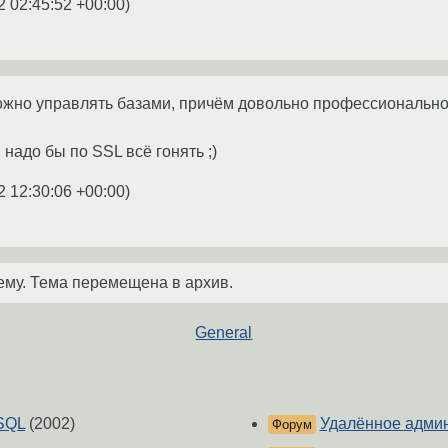
2 02:45:52 +00:00
)
ожно управлять базами, причём довольно профессиональн
надо бы по SSL всё гонять ;)
2 12:30:06 +00:00
)
ему. Тема перемещена в архив.
General
SQL
(2002)
Удалённое адми
Форум