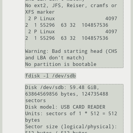
No ext2, JFS, Reiser, cramfs or 
XFS marker

 2 P Linux                 4097   
2  1 55296  63 32  104857536

 2 P Linux                 4097   
2  1 55296  63 32  104857536

Warning: Bad starting head (CHS 
and LBA don't match)

fdisk -l /dev/sdb
Disk /dev/sdb: 59.48 GiB, 
63864569856 bytes, 124735488 
sectors

Disk model: USB CARD READER 

Units: sectors of 1 * 512 = 512 
bytes

Sector size (logical/physical): 