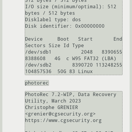
512 bytes / 512 bytes

I/O size (minimum/optimal): 512 
bytes / 512 bytes

Disklabel type: dos

Disk identifier: 0x00000000

Device     Boot   Start       End   
Sectors Size Id Type

/dev/sdb1          2048   8390655   
8388608   4G  c W95 FAT32 (LBA)

/dev/sdb2       8390720 113248255 
photorec
PhotoRec 7.2-WIP, Data Recovery 
Utility, March 2023

Christophe GRENIER 
<grenier@cgsecurity.org>

https://www.cgsecurity.org
