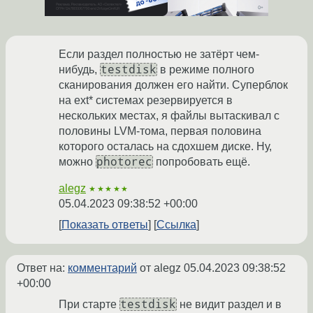
Если раздел полностью не затёрт чем-
testdisk
нибудь,
в режиме полного
сканирования должен его найти. Суперблок
на ext* системах резервируется в
нескольких местах, я файлы вытаскивал с
половины LVM-тома, первая половина
которого осталась на сдохшем диске. Ну,
photorec
можно
попробовать ещё.
alegz
★★★★★
05.04.2023 09:38:52 +00:00
Показать ответы
Ссылка
Ответ на:
комментарий
от alegz
05.04.2023 09:38:52
+00:00
testdisk
При старте
не видит раздел и в