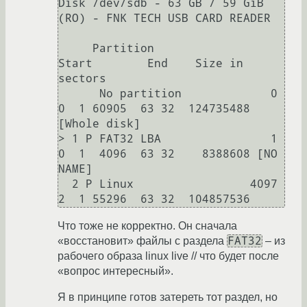
Disk /dev/sdb - 63 GB / 59 GiB 
(RO) - FNK TECH USB CARD READER

     Partition                  
Start        End    Size in 
sectors

      No partition             0   
0  1 60905  63 32  124735488 
[Whole disk]

> 1 P FAT32 LBA                1   
0  1  4096  63 32    8388608 [NO 
NAME]

  2 P Linux                 4097   
Что тоже не корректно. Он сначала
FAT32
«восстановит» файлы с раздела
– из
рабочего образа linux live // что будет после
«вопрос интересный».
Я в принципе готов затереть тот раздел, но