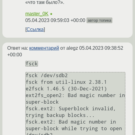
«что там было?».
master_0K
★
05.04.2023 09:59:03 +00:00
автор топика
Ссылка
Ответ на:
комментарий
от alegz
05.04.2023 09:38:52
+00:00
fsck
fsck /dev/sdb2

fsck from util-linux 2.38.1

e2fsck 1.46.5 (30-Dec-2021)

ext2fs_open2: Bad magic number in 
super-block

fsck.ext2: Superblock invalid, 
trying backup blocks...

fsck.ext2: Bad magic number in 
super-block while trying to open 