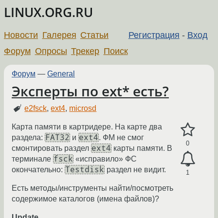
LINUX.ORG.RU
Новости
Галерея
Статьи
Регистрация
-
Вход
Форум
Опросы
Трекер
Поиск
Форум
—
General
Эксперты по ext* есть?
e2fsck
,
ext4
,
microsd
Карта памяти в картридере. На карте два
FAT32
ext4
раздела:
и
. ФМ не смог
0
ext4
смонтировать раздел
карты памяти. В
fsck
терминале
«исправило» ФС
Testdisk
окончательно:
раздел не видит.
1
Есть методы/инструменты найти/посмотреть
содержимое каталогов (имена файлов)?
Update