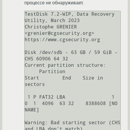
процессе не обнаруживает.
TestDisk 7.2-WIP, Data Recovery 
Utility, March 2023

Christophe GRENIER 
<grenier@cgsecurity.org>

https://www.cgsecurity.org

Disk /dev/sdb - 63 GB / 59 GiB - 
CHS 60906 64 32

Current partition structure:

     Partition                  
Start        End    Size in 
sectors

 1 P FAT32 LBA                1   
0  1  4096  63 32    8388608 [NO 
NAME]

Warning: Bad starting sector (CHS 
and LBA don't match)
