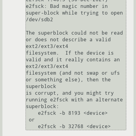
e2fsck: Bad magic number in 
super-block while trying to open 
/dev/sdb2

The superblock could not be read 
or does not describe a valid 
ext2/ext3/ext4

filesystem.  If the device is 
valid and it really contains an 
ext2/ext3/ext4

filesystem (and not swap or ufs 
or something else), then the 
superblock

is corrupt, and you might try 
running e2fsck with an alternate 
superblock:

    e2fsck -b 8193 <device>

 or
