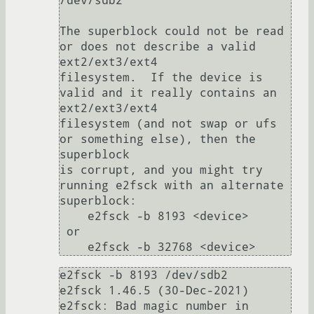
/dev/sdb2

The superblock could not be read 
or does not describe a valid 
ext2/ext3/ext4

filesystem.  If the device is 
valid and it really contains an 
ext2/ext3/ext4

filesystem (and not swap or ufs 
or something else), then the 
superblock

is corrupt, and you might try 
running e2fsck with an alternate 
superblock:

    e2fsck -b 8193 <device>

 or

e2fsck -b 8193 /dev/sdb2

e2fsck 1.46.5 (30-Dec-2021)

e2fsck: Bad magic number in 