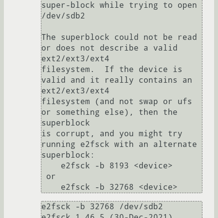
super-block while trying to open 
/dev/sdb2

The superblock could not be read 
or does not describe a valid 
ext2/ext3/ext4

filesystem.  If the device is 
valid and it really contains an 
ext2/ext3/ext4

filesystem (and not swap or ufs 
or something else), then the 
superblock

is corrupt, and you might try 
running e2fsck with an alternate 
superblock:

    e2fsck -b 8193 <device>

 or

e2fsck -b 32768 /dev/sdb2

e2fsck 1.46.5 (30-Dec-2021)
