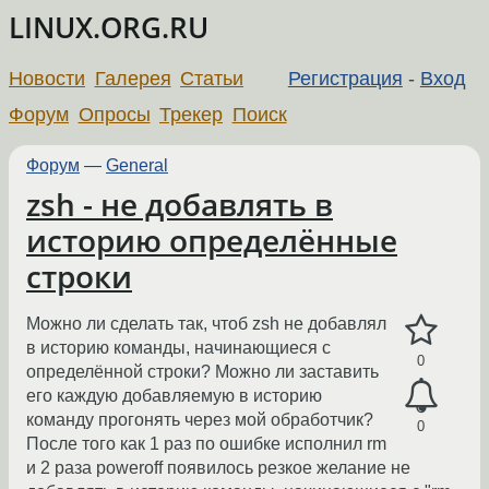
LINUX.ORG.RU
Новости
Галерея
Статьи
Регистрация
-
Вход
Форум
Опросы
Трекер
Поиск
Форум
—
General
zsh - не добавлять в
историю определённые
строки
Можно ли сделать так, чтоб zsh не добавлял
в историю команды, начинающиеся с
0
определённой строки? Можно ли заставить
его каждую добавляемую в историю
команду прогонять через мой обработчик?
0
После того как 1 раз по ошибке исполнил rm
и 2 раза poweroff появилось резкое желание не