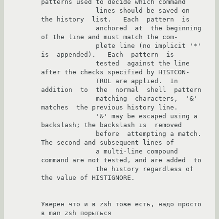
patterns used to decide which command

              lines should be saved on 
the history  list.   Each  pattern  is

              anchored  at  the beginning 
of the line and must match the com-

              plete line (no implicit '*'  
is  appended).   Each  pattern  is

              tested  against the line 
after the checks specified by HISTCON-

              TROL are applied.  In 
addition  to  the  normal  shell  pattern

              matching  characters,  '&'  
matches  the previous history line.

              '&' may be escaped using a 
backslash; the backslash is  removed

              before  attempting a match.  
The second and subsequent lines of

              a multi-line compound 
command are not tested, and are added  to

              the history regardless of 
the value of HISTIGNORE.

Уверен что и в zsh тоже есть, надо просто 
в man zsh порыться