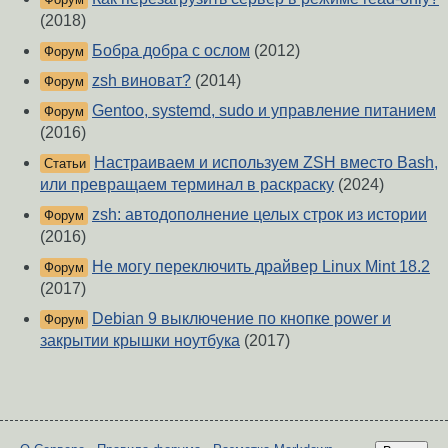
(2018)
Бобра добра с ослом
(2012)
Форум
zsh виноват?
(2014)
Форум
Gentoo, systemd, sudo и управление питанием
Форум
(2016)
Настраиваем и используем ZSH вместо Bash,
Статьи
или превращаем терминал в раскраску
(2024)
zsh: автодополнение целых строк из истории
Форум
(2016)
Не могу переключить драйвер Linux Mint 18.2
Форум
(2017)
Debian 9 выключение по кнопке power и
Форум
закрытии крышки ноутбука
(2017)