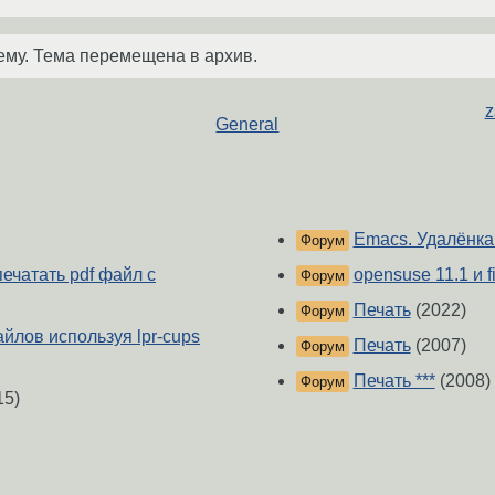
ему. Тема перемещена в архив.
z
General
Emacs. Удалёнка
Форум
печатать pdf файл с
opensuse 11.1 и fi
Форум
Печать
(2022)
Форум
йлов используя lpr-cups
Печать
(2007)
Форум
Печать ***
(2008)
Форум
15)