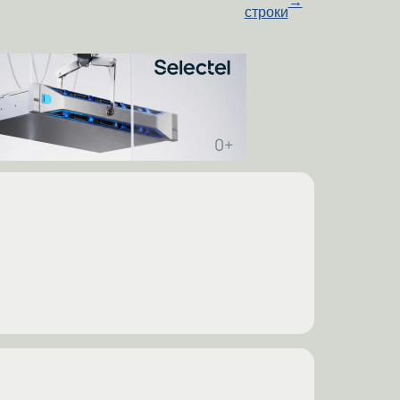
→
строки