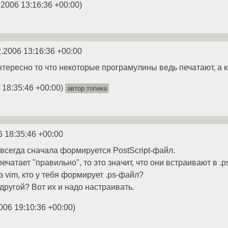
.2006 13:16:36 +00:00
)
2.2006 13:16:36 +00:00
 интересно то что некоторые програмулины ведь печатают, а
 18:35:46 +00:00
)
автор топика
6 18:35:46 +00:00
 всегда сначала формируется PostScript-файл.
печатает "правильно", то это значит, что они встраивают в
з vim, кто у тебя формирует .ps-файл?
 другой? Вот их и надо настраивать.
006 19:10:36 +00:00
)