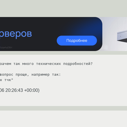
зачем так много технических подробностей?

вопрос проще, например так: 

н тчк"
06 20:26:43 +00:00
)