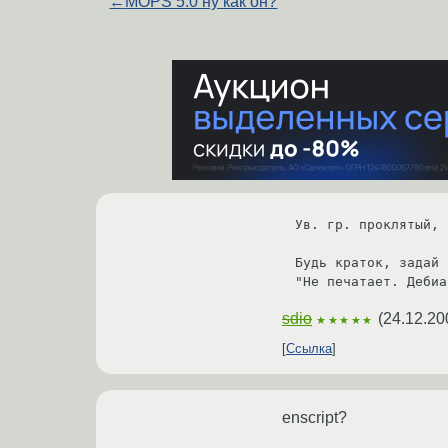
←
MOPS 5.0 ну как он?
Ув. гр. проклятый, 
Будь краток, задай 
"Не печатает. Дебиа
sdio
(
24.12.20
★★★★★
Ссылка
enscript?