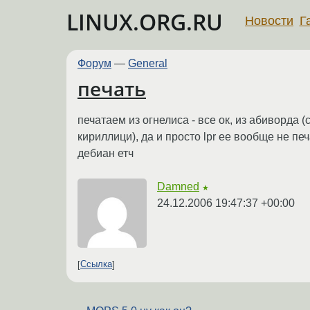
LINUX.ORG.RU
Новости
Г
Форум
—
General
печать
печатаем из огнелиса - все ок, из абиворда 
кириллици), да и просто lpr ее вообще не печат
дебиан етч
Damned
★
24.12.2006 19:47:37 +00:00
Ссылка