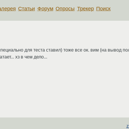
алерея
Статьи
Форум
Опросы
Трекер
Поиск
(специально для теста ставил) тоже все ок. вим (на вывод 
ает... хз в чем дело...
z