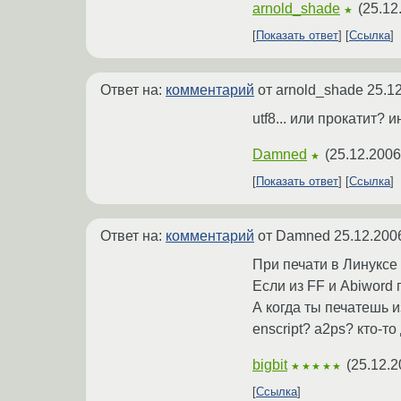
arnold_shade
(
25.12
★
Показать ответ
Ссылка
Ответ на:
комментарий
от arnold_shade
25.1
utf8... или прокатит?
Damned
(
25.12.2006
★
Показать ответ
Ссылка
Ответ на:
комментарий
от Damned
25.12.200
При печати в Линуксе
Если из FF и Abiword 
А когда ты печатешь и
enscript? a2ps? кто-то
bigbit
(
25.12.2
★★★★★
Ссылка