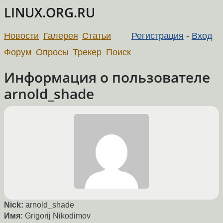
LINUX.ORG.RU
Новости
Галерея
Статьи
Регистрация
-
Вход
Форум
Опросы
Трекер
Поиск
Информация о пользователе
arnold_shade
Nick:
arnold_shade
Имя:
Grigorij Nikodimov