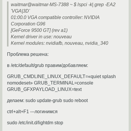
waitmar@waitmar-MS-7388 ~ $ lspci -k| grep -EA2
'VGA|3D'
01:00.0 VGA compatible controller: NVIDIA
Corporation G96
[GeForce 9500 GT] (rev a1)
Kernel driver in use: nouveau
Kernel modules: nvidiafb, nouveau, nvidia_340
Проблема решена:
в /etc/default/grub правим/добавляем:
GRUB_CMDLINE_LINUX_DEFAULT=«quiet splash
nomodeset» GRUB_TERMINAL=console
GRUB_GFXPAYLOAD_LINUX=text
делаем: sudo update-grub sudo reboot
ctrl+alt+F1 ---логинимся
sudo /etc/init.d/lightdm stop