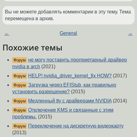
Вы не можете добавлять комментарии в эту тему. Тема
перемещена в архив.
←
General
→
Похожие темы
не могу поставить проприетарный драйвер
Форум
nvidia в arch
(2021)
HELP! nvidia_driver_kernel_fix HOW?
(2017)
Форум
Загрузка через EFIStub, как правильно
Форум
установить разрешение?
(2015)
Медленный tty с драйверами NVIDIA
(2014)
Форум
Отключение KMS и связанные с этим
Форум
проблемы.
(2015)
Переключение на дискретную видеокарту
Форум
(2013)