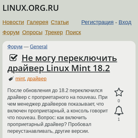
LINUX.ORG.RU
Новости
Галерея
Статьи
Регистрация
-
Вход
Форум
Опросы
Трекер
Поиск
Форум
—
General
Не могу переключить
драйвер Linux Mint 18.2
mint
,
драйвер
После обновления до 18.2 переключился
драйвер с проприетарного на nouveau. При
0
чем менеджер драйверов показывает, что
включен проприетарный, а консоль говорит
что nouveau. Вопрос: как включить
1
проприетарный драйвер? Пробовал
переустанавливать, другие версии.