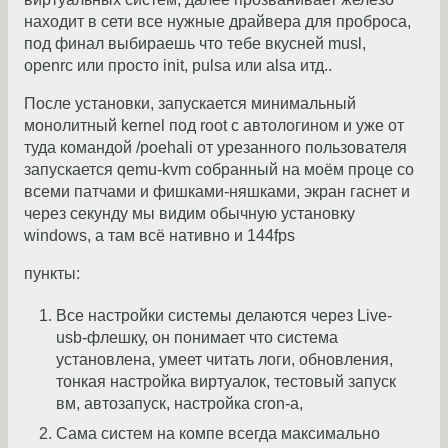
находит в сети все нужные драйвера для проброса,
под финал выбираешь что тебе вкусней musl,
openrc или просто init, pulsa или alsa итд..
После установки, запускается минимальный
монолитный kernel под root с автологином и уже от
туда командой /poehali от урезанного пользователя
запускается qemu-kvm собранный на моём проце со
всеми патчами и фишками-няшками, экран гаснет и
через секунду мы видим обычную установку
windows, а там всё нативно и 144fps
пункты:
Все настройки системы делаются через Live-
usb-флешку, он понимает что система
установлена, умеет читать логи, обновления,
тонкая настройка виртуалок, тестовый запуск
вм, автозапуск, настройка cron-а,
Сама систем на компе всегда максимально