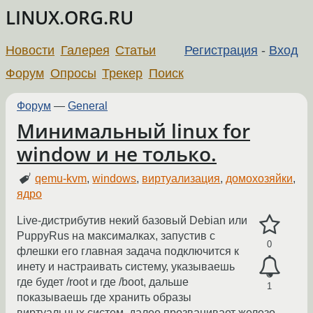
LINUX.ORG.RU
Новости
Галерея
Статьи
Регистрация
-
Вход
Форум
Опросы
Трекер
Поиск
Форум
—
General
Минимальный linux for
window и не только.
qemu-kvm
,
windows
,
виртуализация
,
домохозяйки
,
ядро
Live-дистрибутив некий базовый Debian или
PuppyRus на максималках, запустив с
0
флешки его главная задача подключится к
инету и настраивать систему, указываешь
где будет /root и где /boot, дальше
1
показываешь где хранить образы
виртуальных систем, далее прозванивает железо