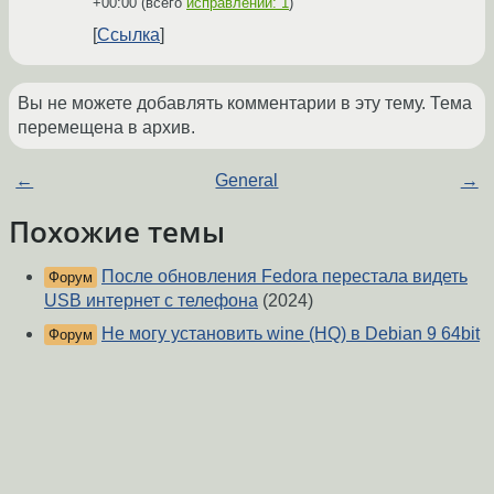
+00:00
(всего
исправлений: 1
)
Ссылка
Вы не можете добавлять комментарии в эту тему. Тема
перемещена в архив.
←
General
→
Похожие темы
После обновления Fedora перестала видеть
Форум
USB интернет с телефона
(2024)
Не могу установить wine (HQ) в Debian 9 64bit
Форум
(2020)
В pool-е есть необходимый пакет. Как его
Форум
установить?
(2017)
Fedora не обновляется
(2022)
Форум
Проблема с Драйверами Nvidia Fedora 36
Форум