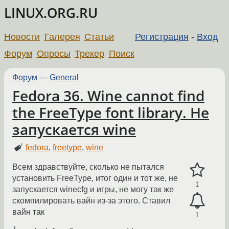
LINUX.ORG.RU
Новости
Галерея
Статьи
Регистрация
-
Вход
Форум
Опросы
Трекер
Поиск
Форум
—
General
Fedora 36. Wine cannot find
the FreeType font library. Не
запускается wine
fedora
,
freetype
,
wine
Всем здравствуйте, сколько не пытался
установить FreeType, итог один и тот же, не
1
запускается winecfg и игры, не могу так же
скомпилировать вайн из-за этого. Ставил
вайн так
1