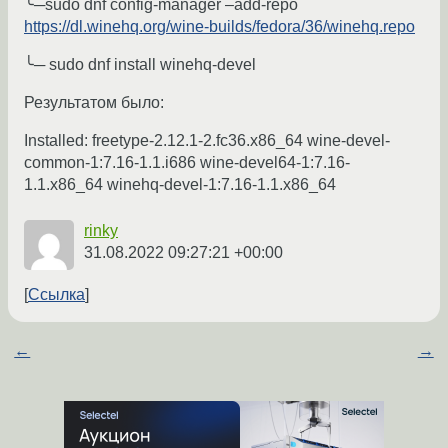
╰─sudo dnf config-manager –add-repo
https://dl.winehq.org/wine-builds/fedora/36/winehq.repo
╰─ sudo dnf install winehq-devel
Результатом было:
Installed: freetype-2.12.1-2.fc36.x86_64 wine-devel-
common-1:7.16-1.1.i686 wine-devel64-1:7.16-
1.1.x86_64 winehq-devel-1:7.16-1.1.x86_64
rinky
31.08.2022 09:27:21 +00:00
Ссылка
←
→