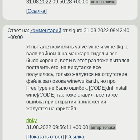
31.08.2022 09:50:28 +00:00
автор топика
Ссылка
Ответ на:
комментарий
от sigurd
31.08.2022 09:42:40
+00:00
Я пытался комплить valve-wine и wine-tkg, с
валв вайном я на манжаро сидел и все
было хорошо, вот и в этот раз тоже пытался
поставить его, на вируталке все
получилось, только жалуется на отсутствие
файла загловока wine/vulkan.h, но про
FreeType не было ошибок. [CODE]dnf install
wine[/CODE] так тоже ставил, все та же
ошибка при открытии приложения,
жалуется на фритайп
rinky
31.08.2022 09:56:11 +00:00
автор топика
Показать ответ
Ссылка