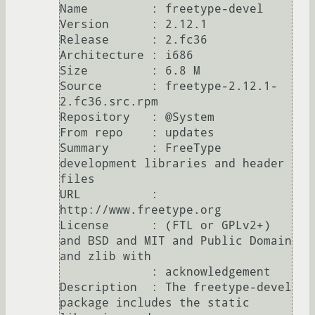
Name         : freetype-devel

Version      : 2.12.1

Release      : 2.fc36

Architecture : i686

Size         : 6.8 M

Source       : freetype-2.12.1-
2.fc36.src.rpm

Repository   : @System

From repo    : updates

Summary      : FreeType 
development libraries and header 
files

URL          : 
http://www.freetype.org

License      : (FTL or GPLv2+) 
and BSD and MIT and Public Domain 
and zlib with

             : acknowledgement

Description  : The freetype-devel 
package includes the static 