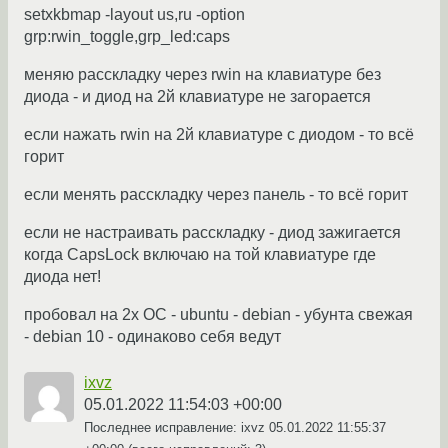
setxkbmap -layout us,ru -option
grp:rwin_toggle,grp_led:caps
меняю расскладку через rwin на клавиатуре без
диода - и диод на 2й клавиатуре не загорается
если нажать rwin на 2й клавиатуре с диодом - то всё
горит
если менять расскладку через панель - то всё горит
если не настраивать расскладку - диод зажигается
когда CapsLock включаю на той клавиатуре где
диода нет!
пробовал на 2х ОС - ubuntu - debian - убунта свежая
- debian 10 - одинаково себя ведут
ixvz
05.01.2022 11:54:03 +00:00
Последнее исправление: ixvz
05.01.2022 11:55:37