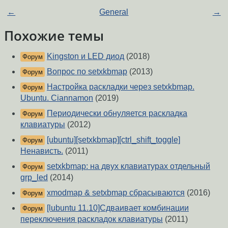
←
General
→
Похожие темы
Kingston и LED диод
(2018)
Форум
Вопрос по setxkbmap
(2013)
Форум
Настройка раскладки через setxkbmap.
Форум
Ubuntu. Ciannamon
(2019)
Периодически обнуляется раскладка
Форум
клавиатуры
(2012)
[ubuntu][setxkbmap][ctrl_shift_toggle]
Форум
Ненависть.
(2011)
setxkbmap: на двух клавиатурах отдельный
Форум
grp_led
(2014)
xmodmap & setxbmap сбрасываются
(2016)
Форум
[lubuntu 11.10]Сдваивает комбинации
Форум
переключения раскладок клавиатуры
(2011)