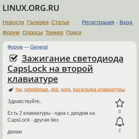
LINUX.ORG.RU
Новости
Галерея
Статьи
Регистрация
-
Вход
Форум
Опросы
Трекер
Поиск
Форум
—
General
Зажигание светодиода
CapsLock на второй
клавиатуре
hw
,
setxkbmap
,
xkb
,
xorg
,
раскладка клавиатуры
Здравствуйте,
0
Есть 2 клавиатуры - одна с диодом на
CapsLock - другая без
2
делаю