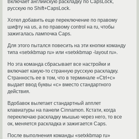
Включает английскую раскладку по CapsLock,
русскую по Shift+CapsLock.
Хотел добавить еще переключение по правому
шифту на us, а по правому control на ru, чтобы
зажигалась лампочка Caps.
Для этого пытался повесить на эти кнопки команду
типа «setxkbmap ru» или «setxkbmap -layout ru».
Но эта команда сбрасывает все настройки и
включает какую-то странную русскую раскладку.
Странность ее в том, что в терминале «Ctrl+c»
выдает ввод буквы «с» вместо стандартного
действия.
Вдобавок вылетает стандартный апплет
клавиатуры на панели Cinnamon. Кстати, когда
переключаю раскладку мышью через него, то все
ок, меняется раскладка и зажигается Caps.
После выполнения команды «setxkbmap ru»