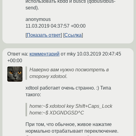
использовать kbdd и busctl (qdbus/dbus-
send).
anonymous
11.03.2019 04:37:57 +00:00
Показать ответ
Ссылка
Ответ на:
комментарий
от mky
10.03.2019 20:47:45
+00:00
Наверно вам нужно посмотреть в
сторону xdotool.
xdtool работает очень странно. :) Типа
такого:
home:~$ xdotool key Shift+Caps_Lock
home:~$ XDGNDGSD^C
При том, что обычное, живое нажатие
нормально отрабатывает переключение.