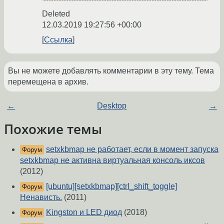
Deleted
12.03.2019 19:27:56 +00:00
Ссылка
Вы не можете добавлять комментарии в эту тему. Тема
перемещена в архив.
←
Desktop
→
Похожие темы
setxkbmap не работает, если в момент запуска
Форум
setxkbmap не активна виртуальная консоль иксов
(2012)
[ubuntu][setxkbmap][ctrl_shift_toggle]
Форум
Ненависть.
(2011)
Kingston и LED диод
(2018)
Форум