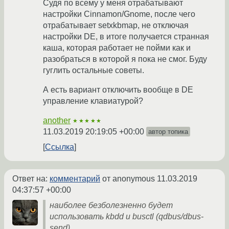
Судя по всему у меня отрабатывают
настройки Cinnamon/Gnome, после чего
отрабатывает setxkbmap, не отключая
настройки DE, в итоге получается странная
каша, которая работает не пойми как и
разобраться в которой я пока не смог. Буду
гуглить остальные советы.
А есть вариант отключить вообще в DE
управление клавиатурой?
another
★★★★★
11.03.2019 20:19:05 +00:00
автор топика
Ссылка
Ответ на:
комментарий
от anonymous
11.03.2019
04:37:57 +00:00
наиболее безболезненно будет
использовать kbdd и busctl (qdbus/dbus-
send).