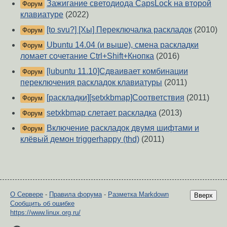
Зажигание светодиода CapsLock на второй
Форум
клавиатуре
(2022)
[to svu?] [Xы] Переключалка раскладок
(2010)
Форум
Ubuntu 14.04 (и выше), смена раскладки
Форум
ломает сочетание Ctrl+Shift+Кнопка
(2016)
[lubuntu 11.10]Сдваивает комбинации
Форум
переключения раскладок клавиатуры
(2011)
[раскладки][setxkbmap]Соответствия
(2011)
Форум
setxkbmap слетает раскладка
(2013)
Форум
Включение раскладок двумя шифтами и
Форум
клёвый демон triggerhappy (thd)
(2011)
О Сервере
-
Правила форума
-
Разметка Markdown
Вверх
Сообщить об ошибке
https://www.linux.org.ru/