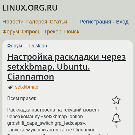
LINUX.ORG.RU
Новости
Галерея
Статьи
Регистрация
-
Вход
Форум
Опросы
Трекер
Поиск
Форум
—
Desktop
Настройка раскладки через
setxkbmap. Ubuntu.
Ciannamon
setxkbmap
Всем привет.
1
Раскладка настроена на текущий момент
через команду «setxkbmap -option
grp:shift_caps_switch,grp_led:caps»,
1
запускаемую при автостарте Cinnamon.