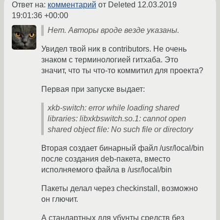
Ответ на:
комментарий
от Deleted
12.03.2019
19:01:36 +00:00
Нет. Авторы вроде везде указаны.
Увидел твой ник в contributors. Не очень
знаком с терминологией гитхаба. Это
значит, что ты что-то коммитил для проекта?
Первая при запуске выдает:
xkb-switch: error while loading shared
libraries: libxkbswitch.so.1: cannot open
shared object file: No such file or directory
Вторая создает бинарный файл /usr/local/bin
после создания deb-пакета, вместо
исполняемого файла в /usr/local/bin
Пакеты делал через checkinstall, возможно
он глючит.
А стандартных для убунты средств без