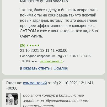
микросхемку типа str83145.
так вот, ближе к делу, в бп лезть исправлять
понимаю ты не собираешь так что покупай
новый заряднег. потому что это дешевлеее
прощеее эффективнеее чем ковыряние с
ЛАТРОМ и иже с ним. которые тож надобно
будет купить.
pfg
★★★★★
21.10.2021 12:11:41 +00:00
Последнее исправление: pfg
21.10.2021 12:13:25
+00:00
(всего
исправлений: 1
)
Показать ответы
Ссылка
Ответ на:
комментарий
от pfg
21.10.2021 12:11:41
+00:00
ибо этот контур в большинстве
зарядников обуславливается одним
переключателем.