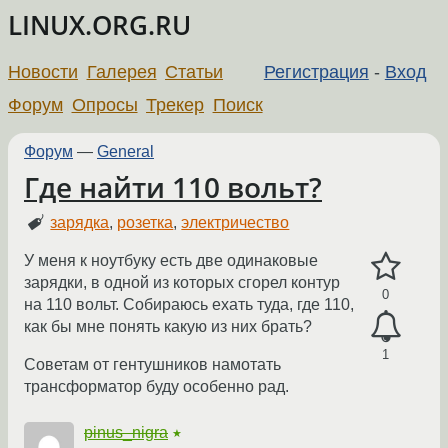
LINUX.ORG.RU
Новости
Галерея
Статьи
Регистрация
-
Вход
Форум
Опросы
Трекер
Поиск
Форум
—
General
Где найти 110 вольт?
зарядка
,
розетка
,
электричество
У меня к ноутбуку есть две одинаковые
зарядки, в одной из которых сгорел контур
0
на 110 вольт. Собираюсь ехать туда, где 110,
как бы мне понять какую из них брать?
1
Советам от гентушников намотать
трансформатор буду особенно рад.
pinus_nigra
★