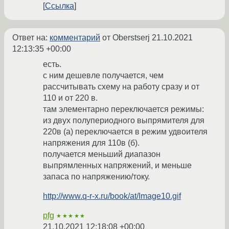
Ссылка
Ответ на:
комментарий
от Oberstserj
21.10.2021
12:13:35 +00:00
есть.
с ним дешевле получается, чем
рассчитывать схему на работу сразу и от
110 и от 220 в.
там элементарно переключается режимы:
из двух полупериодного выпрямителя для
220в (а) переключается в режим удвоителя
напряжения для 110в (б).
получается меньший диапазон
выпрямленных напряжений, и меньше
запаса по напряжению/току.
http://www.q-r-x.ru/book/at/Image10.gif
pfg
★★★★★
21.10.2021 12:18:08 +00:00