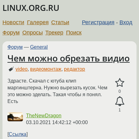
LINUX.ORG.RU
Новости
Галерея
Статьи
Регистрация
-
Вход
Форум
Опросы
Трекер
Поиск
Форум
—
General
Чем можно обрезать видио
video
,
видеомонтаж
,
редактор
Здрасте. Скачал с ютуба клип
маргинштерна. Нужно вырезать кусок. Чем
0
это можно зделать. Такая чтобы я понял.
Есть
1
TheNewDragon
03.10.2021 14:42:12 +00:00
Ссылка