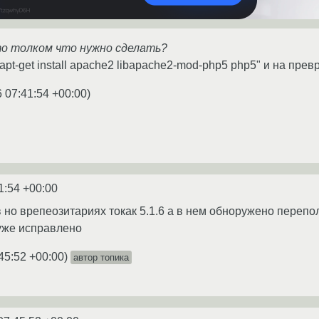
о толком что нужно сделать?
pt-get install apache2 libapache2-mod-php5 php5" и на пре
6 07:41:54 +00:00
)
1:54 +00:00
в но врепеозитариях токак 5.1.6 а в нем обноружено переп
 уже исправлено
45:52 +00:00
)
автор топика