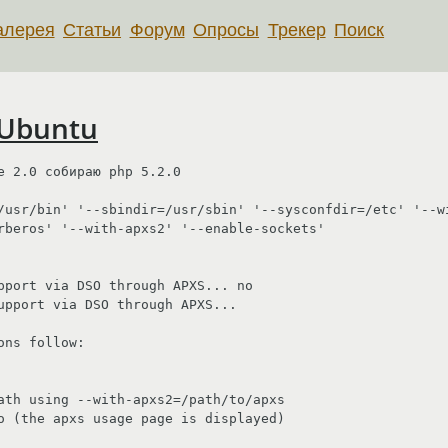
алерея
Статьи
Форум
Опросы
Трекер
Поиск
 Ubuntu
 2.0 собираю php 5.2.0

/usr/bin' '--sbindir=/usr/sbin' '--sysconfdir=/etc' '--w
rberos' '--with-apxs2' '--enable-sockets'

pport via DSO through APXS... no

upport via DSO through APXS...

ns follow:

ath using --with-apxs2=/path/to/apxs

o (the apxs usage page is displayed)
