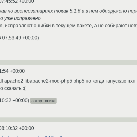
07:45:52 +00:00
рав но врепеозитариях токак 5.1.6 а в нем обноружено п
то уже исправлено
bian, исправляют ошибки в текущем пакете, а не собирают н
6 07:53:49 +00:00
)
1:54 +00:00
tall apache2 libapache2-mod-php5 php5 но когда гапускаю пх
 скачать :(
10:32 +00:00
)
автор топика
08:10:32 +00:00