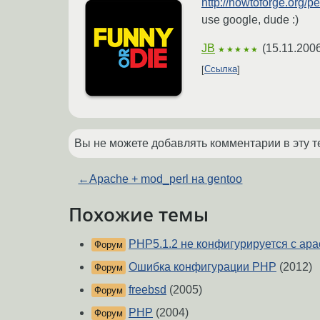
http://howtoforge.org/
use google, dude :)
JB
(
15.11.200
★★★★★
Ссылка
Вы не можете добавлять комментарии в эту т
←
Apache + mod_perl на gentoo
Похожие темы
PHP5.1.2 не конфигурируется с ap
Форум
Ошибка конфигурации PHP
(2012)
Форум
freebsd
(2005)
Форум
PHP
(2004)
Форум