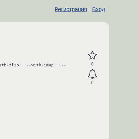
Регистрация
-
Вход
0
ith-zlib' '--with-imap' '--
0