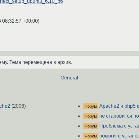
perfect_setup_ubuntu_6.10_p6
6 08:32:57 +00:00
)
ему. Тема перемещена в архив.
General
ache2
(2006)
Apache2 и php5 
Форум
не становится по
Форум
Проблема с уста
Форум
помогите устано
Форум