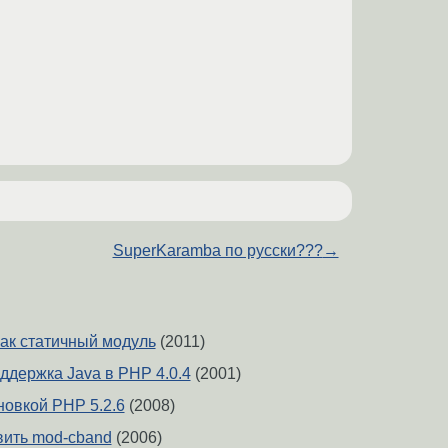
SuperKaramba по русски???
→
как статичный модуль
(2011)
ддержка Java в РНР 4.0.4
(2001)
новкой PHP 5.2.6
(2008)
вить mod-cband
(2006)