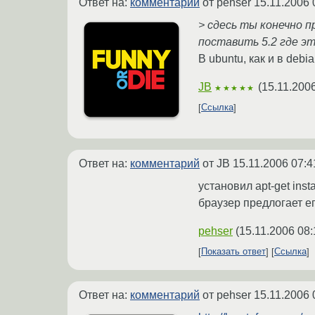
Ответ на:
комментарий
от pehser
15.11.2006 
> сдесь ты конечно п
поставить 5.2 где э
В ubuntu, как и в de
JB
(
15.11.200
★★★★★
Ссылка
Ответ на:
комментарий
от JB
15.11.2006 07:4
установил apt-get ins
браузер предлогает его
pehser
(
15.11.2006 08:
Показать ответ
Ссылка
Ответ на:
комментарий
от pehser
15.11.2006 