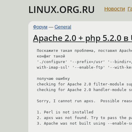
LINUX.ORG.RU
Новости
Г
Форум
—
General
Apache 2.0 + php 5.2.0 в
Поскажите такая проблема, поставил Apache
конфиг такой

'./configure' '--prefix=/usr' '--bindir=
with-imap-ssl' '--enable-ftp' '--with-ke
получаю ошибку

checking for Apache 2.0 filter-module su
checking for Apache 2.0 handler-module s
Sorry, I cannot run apxs.  Possible reaso
1. Perl is not installed

2. apxs was not found. Try to pass the p
3. Apache was not built using --enable-s