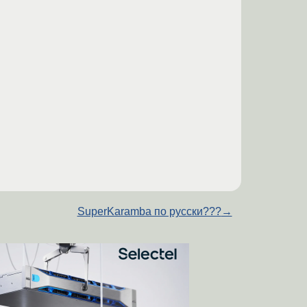
SuperKaramba по русски???
→