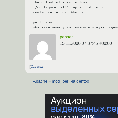
The output of apxs follows:

./configure: 7134: apxs: not found

configure: error: Aborting

perl стоит

pehser
15.11.2006 07:37:45 +00:00
Ссылка
←
Apache + mod_perl на gentoo