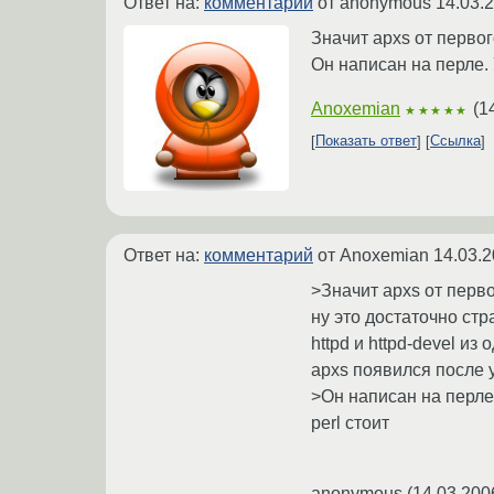
Ответ на:
комментарий
от anonymous
14.03.
Значит apxs от первог
Он написан на перле.
Anoxemian
(
1
★★★★★
Показать ответ
Ссылка
Ответ на:
комментарий
от Anoxemian
14.03.2
>Значит apxs от перво
ну это достаточно стр
httpd и httpd-devel и
apxs появился после у
>Он написан на перле
perl стоит
anonymous
(
14.03.200