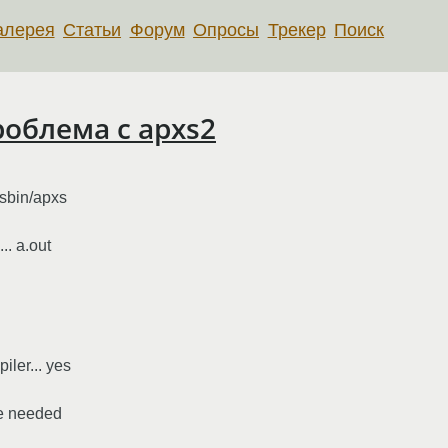
алерея
Статьи
Форум
Опросы
Трекер
Поиск
облема с apxs2
/sbin/apxs
.. a.out
ler... yes
ne needed