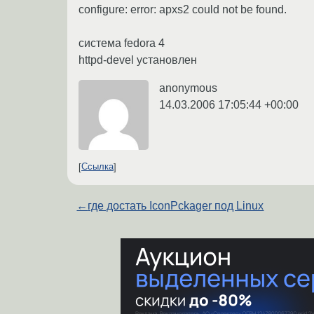
configure: error: apxs2 could not be found.
система fedora 4
httpd-devel установлен
anonymous
14.03.2006 17:05:44 +00:00
Ссылка
←
где достать IconPckager под Linux