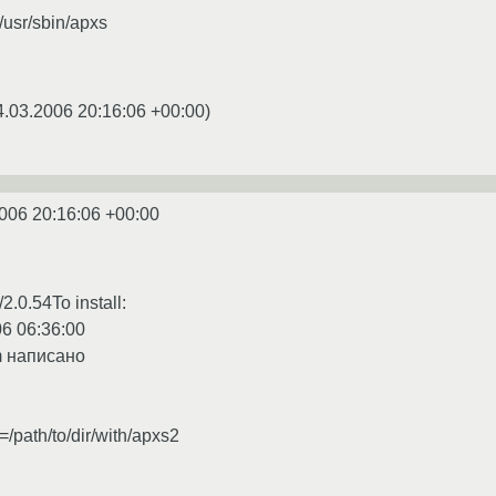
=/usr/sbin/apxs
4.03.2006 20:16:06 +00:00
)
006 20:16:06 +00:00
2.0.54To install:
06 06:36:00
 написано
=/path/to/dir/with/apxs2