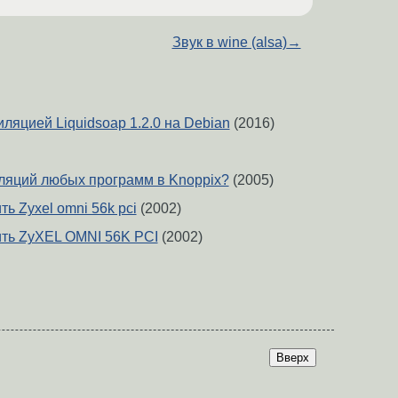
Звук в wine (alsa)
→
ляцией Liquidsoap 1.2.0 на Debian
(2016)
ляций любых программ в Knoppix?
(2005)
ь Zyxel omni 56k pci
(2002)
ть ZyXEL OMNI 56K PCI
(2002)
Вверх