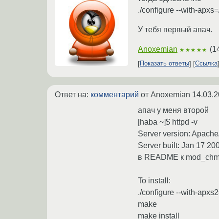
./configure --with-apxs
У тебя первый апач.
Anoxemian
(
1
★★★★★
Показать ответы
Ссылка
Ответ на:
комментарий
от Anoxemian
14.03.2
апач у меня второй
[haba ~]$ httpd -v
Server version: Apache/
Server built: Jan 17 20
в README к mod_chm
To install:
./configure --with-apxs2
make
make install