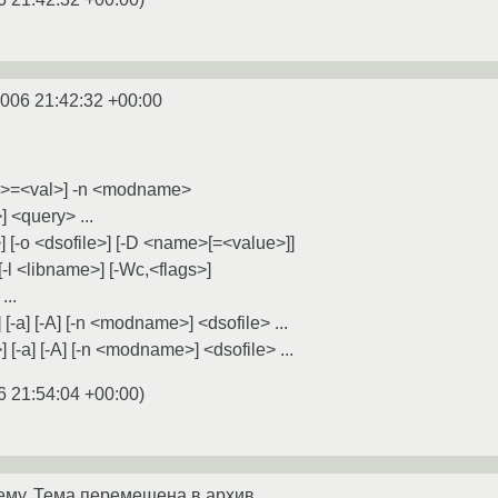
2006 21:42:32 +00:00
ar>=<val>] -n <modname>
] <query> ...
] [-o <dsofile>] [-D <name>[=<value>]]
] [-l <libname>] [-Wc,<flags>]
...
 [-a] [-A] [-n <modname>] <dsofile> ...
 [-a] [-A] [-n <modname>] <dsofile> ...
6 21:54:04 +00:00
)
ему. Тема перемещена в архив.