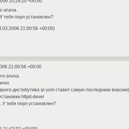
2006 20:28:20 +00:00
о апача.
 У тебя перл установлен?
4.03.2006 21:00:56 +00:00
)
006 21:00:56 +00:00
го апача.
анно
з одного дистибутива (и yum ставит самую последнюю версию
становки httpd-devel
. У тебя перл установлен?
6 21:42:32 +00:00
)