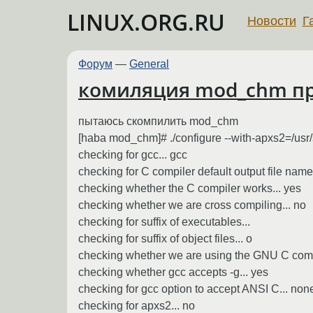
LINUX.ORG.RU
Новости
Г
Форум
—
General
комиляция mod_chm пр
пытаюсь скомпилить mod_chm
[haba mod_chm]# ./configure --with-apxs2=/usr
checking for gcc... gcc
checking for C compiler default output file name.
checking whether the C compiler works... yes
checking whether we are cross compiling... no
checking for suffix of executables...
checking for suffix of object files... o
checking whether we are using the GNU C compi
checking whether gcc accepts -g... yes
checking for gcc option to accept ANSI C... no
checking for apxs2... no