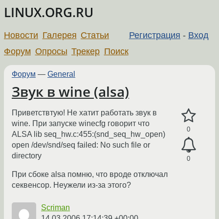
LINUX.ORG.RU
Новости
Галерея
Статьи
Регистрация
-
Вход
Форум
Опросы
Трекер
Поиск
Форум
—
General
Звук в wine (alsa)
Приветствтую! Не хатит работать звук в
wine. При запуске winecfg говорит что
0
ALSA lib seq_hw.c:455:(snd_seq_hw_open)
open /dev/snd/seq failed: No such file or
directory
0
При сбоке alsa помню, что вроде отключал
секвенсор. Неужели из-за этого?
Scriman
14.03.2006 17:14:39 +00:00