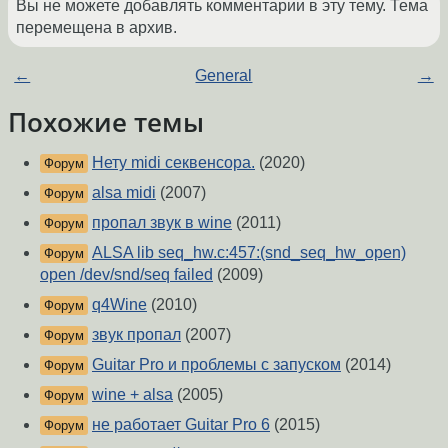
Вы не можете добавлять комментарии в эту тему. Тема
перемещена в архив.
←
General
→
Похожие темы
Нету midi секвенсора.
(2020)
Форум
alsa midi
(2007)
Форум
пропал звук в wine
(2011)
Форум
ALSA lib seq_hw.c:457:(snd_seq_hw_open)
Форум
open /dev/snd/seq failed
(2009)
q4Wine
(2010)
Форум
звук пропал
(2007)
Форум
Guitar Pro и проблемы с запуском
(2014)
Форум
wine + alsa
(2005)
Форум
не работает Guitar Pro 6
(2015)
Форум