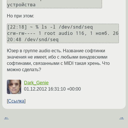
устройства
Но при этом:
[22:18] ~ % ls -l /dev/snd/seq

crw-rw---- 1 root audio 116, 1 нояб. 26 
20:48 /dev/snd/seq
Юзер в группе audio есть. Название софтинки
значения не имеет, ибо с любыми виндовскими
софтинами, связанными с MIDI такая хрень. Что
можно сделать?
Dark_Genie
01.12.2012 16:31:10 +00:00
Ссылка
←
→