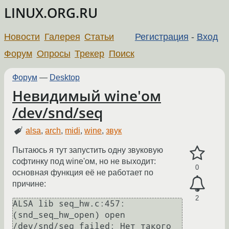
LINUX.ORG.RU
Новости
Галерея
Статьи
Регистрация
-
Вход
Форум
Опросы
Трекер
Поиск
Форум
—
Desktop
Невидимый wine'ом
/dev/snd/seq
alsa
,
arch
,
midi
,
wine
,
звук
Пытаюсь я тут запустить одну звуковую
софтинку под wine'ом, но не выходит:
0
основная функция её не работает по
причине:
2
ALSA lib seq_hw.c:457:
(snd_seq_hw_open) open 
/dev/snd/seq failed: Нет такого 