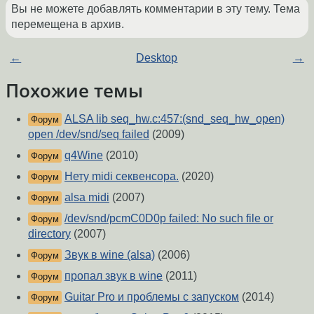
Вы не можете добавлять комментарии в эту тему. Тема
перемещена в архив.
←
Desktop
→
Похожие темы
ALSA lib seq_hw.c:457:(snd_seq_hw_open)
Форум
open /dev/snd/seq failed
(2009)
q4Wine
(2010)
Форум
Нету midi секвенсора.
(2020)
Форум
alsa midi
(2007)
Форум
/dev/snd/pcmC0D0p failed: No such file or
Форум
directory
(2007)
Звук в wine (alsa)
(2006)
Форум
пропал звук в wine
(2011)
Форум
Guitar Pro и проблемы с запуском
(2014)
Форум