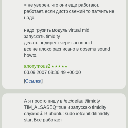
> не уверен, что они еще работают.
работает. если дистр свежий то патчить не
надо.
надо грузить модуль virtual midi
запускать timidity
делать редирест через aconnect
все не плохо расписано в dosemu sound
howto.
anonymous2
★★★★★
03.09.2007 08:36:49 +00:00
Ссылка
А я просто пишу в /etc/default/timidty
TIM_ALSASEQ=true и запускаю timidity
службой. В ubuntu: sudo /etc/init.d/timidity
start Все работает.