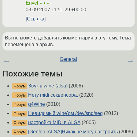
Envel
★★★
03.09.2007 11:51:29 +00:00
Ссылка
Вы не можете добавлять комментарии в эту тему. Тема
перемещена в архив.
←
General
→
Похожие темы
Звук в wine (alsa)
(2006)
Форум
Нету midi секвенсора.
(2020)
Форум
q4Wine
(2010)
Форум
Невидимый wine'ом /dev/snd/seq
(2012)
Форум
настройка MIDI в ALSA
(2005)
Форум
[Gentoo][ALSA]Никак не могу настроить
(2009)
Форум