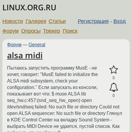
LINUX.ORG.RU
Новости
Галерея
Статьи
Регистрация
-
Вход
Форум
Опросы
Трекер
Поиск
Форум
—
General
alsa midi
Пытаюсь запустить программу MusE - не
хочет, говорит: "MusE failed to initialize the
0
ALSA midi subsystem, check your
configuration." Если запускать из консоли,
показывает вот что: $ muse ALSA lib
0
seq_hw.c:457:(snd_seq_hw_open) open
/dev/snd/seq failed: No such file or directory Could not
open ALSA sequencer: No such file or directory Глянул
в KDE Control Center на вкладку Sound System -
выбрать MIDI Device не удается, пустой список. Как