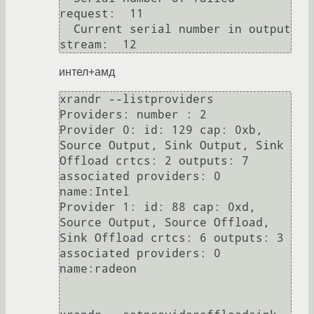
request:  11

  Current serial number in output 
интел+амд
xrandr --listproviders

Providers: number : 2

Provider 0: id: 129 cap: 0xb, 
Source Output, Sink Output, Sink 
Offload crtcs: 2 outputs: 7 
associated providers: 0 
name:Intel

Provider 1: id: 88 cap: 0xd, 
Source Output, Source Offload, 
Sink Offload crtcs: 6 outputs: 3 
associated providers: 0 
name:radeon
