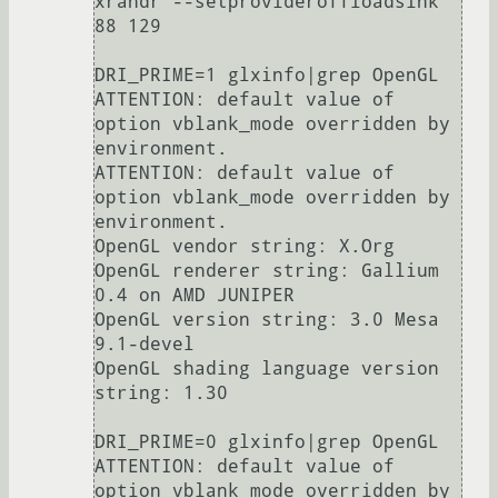
xrandr --setprovideroffloadsink 
88 129

DRI_PRIME=1 glxinfo|grep OpenGL

ATTENTION: default value of 
option vblank_mode overridden by 
environment.

ATTENTION: default value of 
option vblank_mode overridden by 
environment.

OpenGL vendor string: X.Org

OpenGL renderer string: Gallium 
0.4 on AMD JUNIPER

OpenGL version string: 3.0 Mesa 
9.1-devel

OpenGL shading language version 
string: 1.30

DRI_PRIME=0 glxinfo|grep OpenGL

ATTENTION: default value of 
option vblank_mode overridden by 