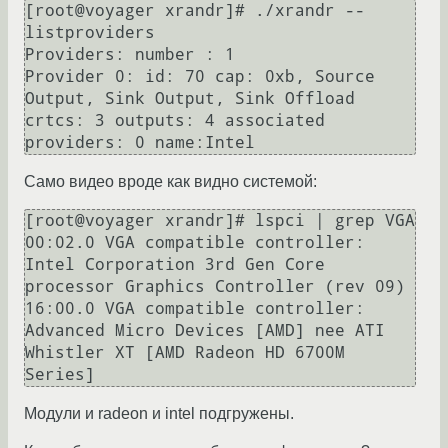
[root@voyager xrandr]# ./xrandr --
listproviders

Providers: number : 1

Provider 0: id: 70 cap: 0xb, Source 
Output, Sink Output, Sink Offload 
crtcs: 3 outputs: 4 associated 
Само видео вроде как видно системой:
[root@voyager xrandr]# lspci | grep VGA

00:02.0 VGA compatible controller: 
Intel Corporation 3rd Gen Core 
processor Graphics Controller (rev 09)

16:00.0 VGA compatible controller: 
Advanced Micro Devices [AMD] nee ATI 
Whistler XT [AMD Radeon HD 6700M 
Модули и radeon и intel подгружены.