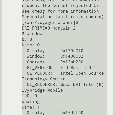
radeon: The kernel rejected CS, 
see dmesg for more information.

Segmentation fault (core dumped)

[xanf@voyager xrandr]$ 
DRI_PRIME=0 manywin 2

2 windows

0, 0

Name: 0

  Display:     0x139c010

  Window:      0x1e00002

  Context:     0x13ab290

  GL_VERSION:  3.0 Mesa 9.0.1

  GL_VENDOR:   Intel Open Source 
Technology Center

  GL_RENDERER: Mesa DRI Intel(R) 
Ivybridge Mobile 

100, 0

sharing

Name: 1

  Display:     0x15dff90
