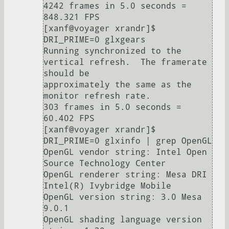
4242 frames in 5.0 seconds = 
848.321 FPS

[xanf@voyager xrandr]$ 
DRI_PRIME=0 glxgears

Running synchronized to the 
vertical refresh.  The framerate 
should be

approximately the same as the 
monitor refresh rate.

303 frames in 5.0 seconds = 
60.402 FPS

[xanf@voyager xrandr]$ 
DRI_PRIME=0 glxinfo | grep OpenGL

OpenGL vendor string: Intel Open 
Source Technology Center

OpenGL renderer string: Mesa DRI 
Intel(R) Ivybridge Mobile 

OpenGL version string: 3.0 Mesa 
9.0.1

OpenGL shading language version 