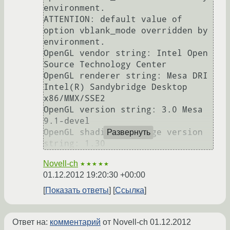
environment.

ATTENTION: default value of 
option vblank_mode overridden by 
environment.

OpenGL vendor string: Intel Open 
Source Technology Center

OpenGL renderer string: Mesa DRI 
Intel(R) Sandybridge Desktop 
x86/MMX/SSE2

OpenGL version string: 3.0 Mesa 
9.1-devel

OpenGL shading language version 
Развернуть
Novell-ch
★★★★★
01.12.2012 19:20:30 +00:00
Показать ответы
Ссылка
Ответ на:
комментарий
от Novell-ch
01.12.2012