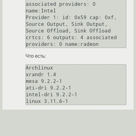
associated providers: 0 
name:Intel

Provider 1: id: 0x59 cap: 0xf, 
Source Output, Sink Output, 
Source Offload, Sink Offload 
crtcs: 6 outputs: 4 associated 
Что есть:
Archlinux

xrandr 1.4

mesa 9.2.2-1

ati-dri 9.2.2-1

intel-dri 9.2.2-1

Всякие vgaswitcheroo сервисы отключены
т.е. и дискретка и интеграшка включены.
Вывод dmesg и Xorg.0.log сразу после