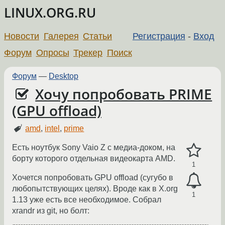
LINUX.ORG.RU
Новости
Галерея
Статьи
Регистрация
-
Вход
Форум
Опросы
Трекер
Поиск
Форум
—
Desktop
Хочу попробовать PRIME
(GPU offload)
amd
,
intel
,
prime
Есть ноутбук Sony Vaio Z с медиа-доком, на
борту которого отдельная видеокарта AMD.
1
Хочется попробовать GPU offload (сугубо в
любопытствующих целях). Вроде как в X.org
1
1.13 уже есть все необходимое. Собрал
xrandr из git, но болт: