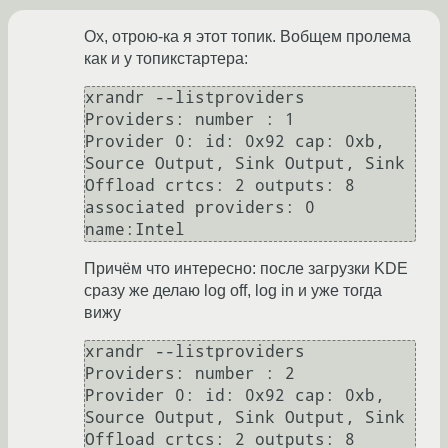
Ох, отрою-ка я этот топик. Вобщем пролема
как и у топикстартера:
xrandr --listproviders 

Providers: number : 1

Provider 0: id: 0x92 cap: 0xb, 
Source Output, Sink Output, Sink 
Offload crtcs: 2 outputs: 8 
associated providers: 0 
Причём что интересно: после загрузки KDE
сразу же делаю log off, log in и уже тогда
вижу
xrandr --listproviders 

Providers: number : 2

Provider 0: id: 0x92 cap: 0xb, 
Source Output, Sink Output, Sink 
Offload crtcs: 2 outputs: 8 