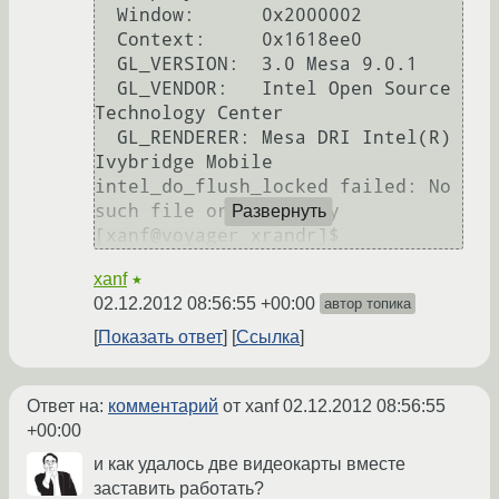
  Window:      0x2000002

  Context:     0x1618ee0

  GL_VERSION:  3.0 Mesa 9.0.1

  GL_VENDOR:   Intel Open Source 
Technology Center

  GL_RENDERER: Mesa DRI Intel(R) 
Ivybridge Mobile 

intel_do_flush_locked failed: No 
such file or directory

Развернуть
xanf
★
02.12.2012 08:56:55 +00:00
автор топика
Показать ответ
Ссылка
Ответ на:
комментарий
от xanf
02.12.2012 08:56:55
+00:00
и как удалось две видеокарты вместе
заставить работать?