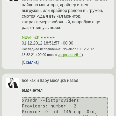
найдено монитора, драйвер интел
выгружен, или драйвер радеон выгружен,
смотря куда я втыкал монитор.
как раз вечер свободный, попробую еще
раз, отпишусь позже.
Novell-ch
★★★★★
01.12.2012 18:51:57 +00:00
Последнее исправление: Novell-ch
01.12.2012
18:52:21 +00:00
(всего
исправлений: 1
)
Ссылка
все как и пару месяцкв назад
амд+интел
xrandr --listproviders

Providers: number : 2

Provider 0: id: 146 cap: 0xd, 