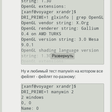
string: 1.30

OpenGL extensions:

[xanf@voyager xrandr]$ 
DRI_PRIME=1 glxinfo | grep OpenGL

OpenGL vendor string: X.Org

OpenGL renderer string: Gallium 
0.4 on AMD TURKS

OpenGL version string: 3.0 Mesa 
9.0.1

OpenGL shading language version 
string: 1.30

Развернуть
Ну и любимый тест manywin на котором все
фейлят - фейлят по-разному:
[xanf@voyager xrandr]$ 
DRI_PRIME=1 manywin 2

2 windows

0, 0

Name: 0
