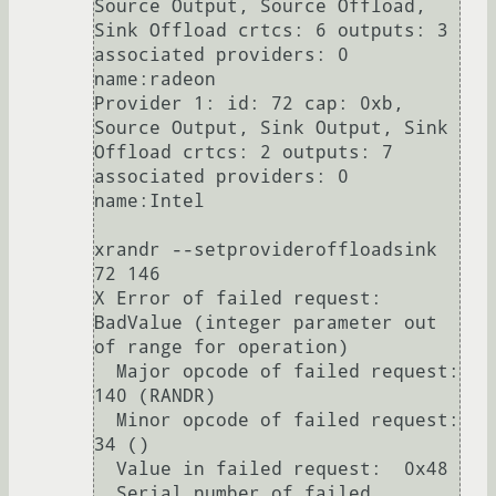
Source Output, Source Offload, 
Sink Offload crtcs: 6 outputs: 3 
associated providers: 0 
name:radeon

Provider 1: id: 72 cap: 0xb, 
Source Output, Sink Output, Sink 
Offload crtcs: 2 outputs: 7 
associated providers: 0 
name:Intel

xrandr --setprovideroffloadsink 
72 146

X Error of failed request:  
BadValue (integer parameter out 
of range for operation)

  Major opcode of failed request:  
140 (RANDR)

  Minor opcode of failed request:  
34 ()

  Value in failed request:  0x48

  Serial number of failed 