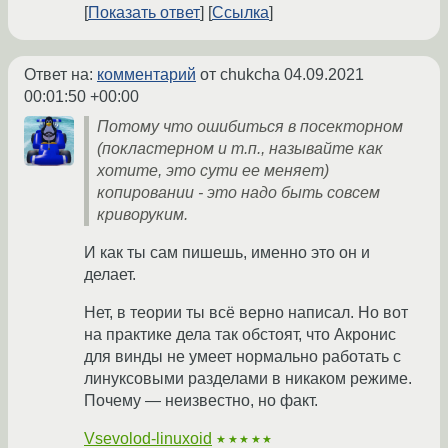
Показать ответ
Ссылка
Ответ на:
комментарий
от chukcha
04.09.2021
00:01:50 +00:00
Потому что ошибиться в посекторном
(покластерном и т.п., называйте как
хотите, это сути ее меняет)
копировании - это надо быть совсем
криворуким.
И как ты сам пишешь, именно это он и
делает.
Нет, в теории ты всё верно написал. Но вот
на практике дела так обстоят, что Акронис
для винды не умеет нормально работать с
линуксовыми разделами в никаком режиме.
Почему — неизвестно, но факт.
Vsevolod-linuxoid
★★★★★