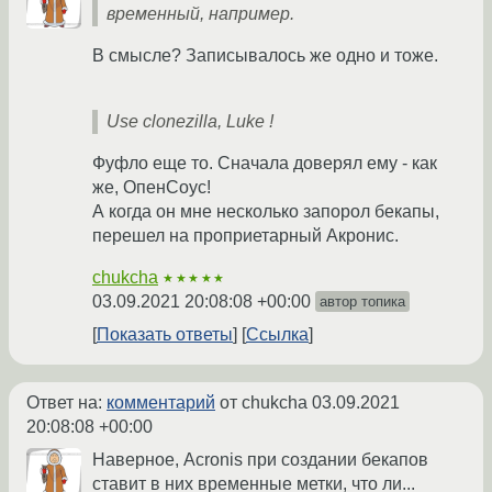
временный, например.
В смысле? Записывалось же одно и тоже.
Use clonezilla, Luke !
Фуфло еще то. Сначала доверял ему - как
же, ОпенСоус!
А когда он мне несколько запорол бекапы,
перешел на проприетарный Акронис.
chukcha
★★★★★
03.09.2021 20:08:08 +00:00
автор топика
Показать ответы
Ссылка
Ответ на:
комментарий
от chukcha
03.09.2021
20:08:08 +00:00
Наверное, Acronis при создании бекапов
ставит в них временные метки, что ли...