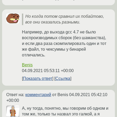
Но когда потом сравнил их побайтово,
все они оказались разными.
Например, до выхода gcc 4.7 не было
воспроизводимых сборок (без шаманства),
и если два раза скомпилировать один и тот
же файл, то чексуммы у бинарей
отличались.
Benis
04.09.2021 05:53:11 +00:00
Показать ответ
Ссылка
Ответ на:
комментарий
от Benis
04.09.2021 05:42:10
+00:00
А, ну тогда, понятно, мы говорим об одном и
том же, только ты назвал это галкой, а я