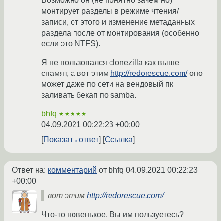
Возможно он (не понятно зачем но)
монтирует разделы в режиме чтения/
записи, от этого и изменение метаданных
раздела после от монтирования (особенно
если это NTFS).
Я не пользовался clonezilla как выше
спамят, а вот этим
http://redorescue.com/
оно
может даже по сети на вендовый пк
заливать бекап по samba.
bhfq
★★★★★
04.09.2021 00:22:23 +00:00
Показать ответ
Ссылка
Ответ на:
комментарий
от bhfq
04.09.2021 00:22:23
+00:00
вот этим
http://redorescue.com/
Что-то новенькое. Вы им пользуетесь?