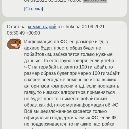
04.09.2021 05:33:21 +00:00
автор топика
Ссылка
Ответ на:
комментарий
от chukcha
04.09.2021
05:30:49 +00:00
Информация об ФС, её размере и тд, в
архиве будет, просто образ будет не
побайтовым, забэкапятся только нужные
данные. То есть грубо говоря, если у тебя
ФС на терабайт, а занято 100 гигабайт, то
размер образа будет примерно 100 гигабайт
(скорее всего даже поменьше из-за всяких
алгоритмов компресии и тд), если поставить
галку, то никаких алгоритмов применяться
не будет, просто снимется побайтовый
образ, как dd, плюс метаинформация об ФС.
Всё вышеизложенное касается только
официально поддерживаемых ФС, если ФС
не поддерживается, то никакие настройки