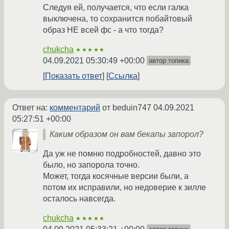
Следуя ей, получается, что если галка
выключена, то сохранится побайтовый
образ НЕ всей фс - а что тогда?
chukcha
★★★★★
04.09.2021 05:30:49 +00:00
автор топика
Показать ответ
Ссылка
Ответ на:
комментарий
от beduin747
04.09.2021
05:27:51 +00:00
Каким образом он вам бекапы запорол?
Да уж не помню подробностей, давно это
было, но запорола точно.
Может, тогда косячные версии были, а
потом их исправили, но недоверие к зилле
осталось навсегда.
chukcha
★★★★★