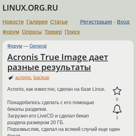
LINUX.ORG.RU
Новости
Галерея
Статьи
Регистрация
-
Вход
Форум
Опросы
Трекер
Поиск
Форум
—
General
Acronis True Image дает
разные результаты
acronis
,
backup
Acronis, как известно, сделан на базе Linux.
0
Понадобилось сделать с его помощью
бекапы разделов.
Загрузил его LiveCD и сделал бекап
1
раздела размером 20 ГБ.
Поразмыслив, сделал на всякий случай еще один
бекап.