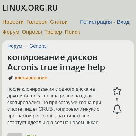
LINUX.ORG.RU
Новости
Галерея
Статьи
Регистрация
-
Вход
Форум
Опросы
Трекер
Поиск
Форум
—
General
копирование дисков
Acronis true image help
клонирование
после клонирования с одного диска на
другой Acronis true image,все разделы
0
скопировались но при загрузке клона при
старте пишет GRUB .копировал линукс с
програмой ресторан , на старом все
1
стартует идеально,а вот на новом никак