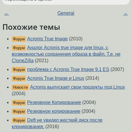
←
General
→
Похожие темы
Acronis True Image
(2010)
Форум
Аналог Acronis true image для linux, с
Форум
возможностью сохранения образа в файл. Т.е. не
CloneZilla
(2021)
проблема с Acronis True Image 9.1 ES
(2007)
Форум
Acronis True Image и Linux
(2014)
Форум
Acronis выпускает свои продукты под Linux
Новости
(2004)
Резервное Копирование
(2004)
Форум
Резервное копирование
(2004)
Форум
Deft не увидел жесткий диск после
Форум
клонирования.
(2016)