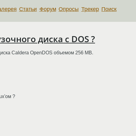
алерея
Статьи
Форум
Опросы
Трекер
Поиск
узочного диска с DOS ?
 диска Caldera OpenDOS объемом 256 MB.
ux'ом ?