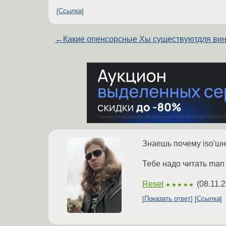
Ссылка
←
Какие опенсорсные Xы существуютдля ви
Знаешь почему iso'шн
Тебе надо читать man
Reset
(
08.11.
★★★★★
Показать ответ
Ссылка