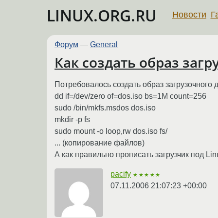
LINUX.ORG.RU
Новости
Г
Форум
—
General
Как создать образ загр
Потребовалось создать образ загрузочного
dd if=/dev/zero of=dos.iso bs=1M count=256
sudo /bin/mkfs.msdos dos.iso
mkdir -p fs
sudo mount -o loop,rw dos.iso fs/
... (копирование файлов)
А как правильно прописать загрузчик под Lin
pacify
★★★★★
07.11.2006 21:07:23 +00:00