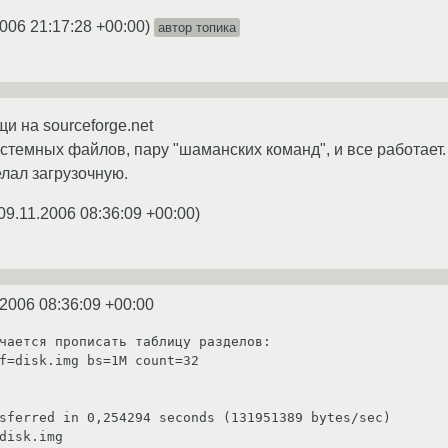
2006 21:17:28 +00:00
)
автор топика
щи на sourceforge.net
стемных файлов, пару "шаманских команд", и все работает.
елал загрузочную.
09.11.2006 08:36:09 +00:00
)
.2006 08:36:09 +00:00
чается прописать таблицу разделов:

f=disk.img bs=1M count=32

sferred in 0,254294 seconds (131951389 bytes/sec)

disk.img 
