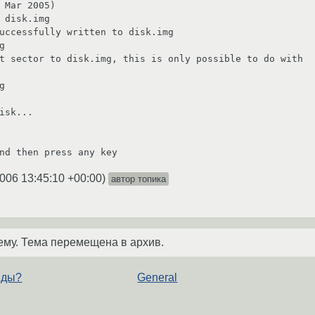
 Mar 2005)

 disk.img 

uccessfully written to disk.img

 

t sector to disk.img, this is only possible to do with



isk...

2006 13:45:10 +00:00
)
автор топика
ему. Тема перемещена в архив.
нды?
General