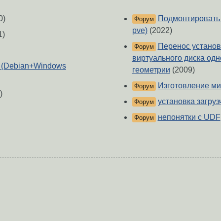
0)
Подмонтировать о
Форум
pve)
(2022)
1)
Перенос установ
Форум
виртуального диска одн
 (Debian+Windows
геометрии
(2009)
Изготовление ми
Форум
)
установка загруз
Форум
непонятки с UDF
Форум