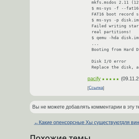
mkfs.msdos 2.11 (12
$ ms-sys -f --fat16
FAT16 boot record s
$ ms-sys -p disk.img
Failed writing star
real partitions!

$ qemu -hda disk.img
...

Booting from Hard D
Disk I/O error

pacify
(
09.11.
★★★★★
Ссылка
Вы не можете добавлять комментарии в эту т
←
Какие опенсорсные Xы существуютдля ви
Похожие темы