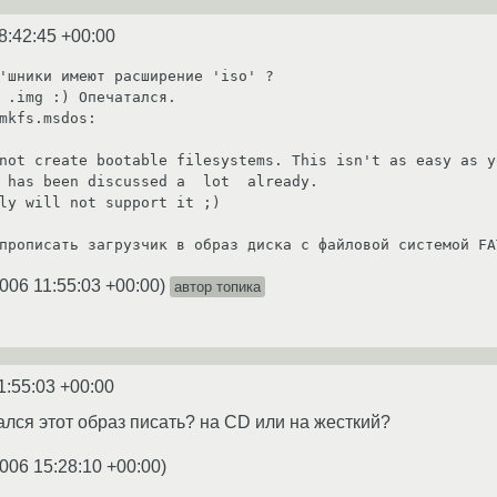
8:42:45 +00:00
'шники имеют расширение 'iso' ?

 .img :) Опечатался.

mkfs.msdos:

 has been discussed a  lot  already.

2006 11:55:03 +00:00
)
автор топика
1:55:03 +00:00
ался этот образ писать? на CD или на жесткий?
2006 15:28:10 +00:00
)