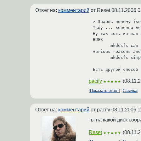
Ответ на:
комментарий
от Reset
08.11.2006 0
> Знаешь почему iso
Тьфу ... конечно же
Ну так вот, из man 
BUGS

       mkdosfs can not create bootable filesystems. This isn't as easy as you might think at first glance for 
various reasons and
       mkdosfs simply will not support it ;)

pacify
(
08.11.
★★★★★
Показать ответ
Ссылка
Ответ на:
комментарий
от pacify
08.11.2006 1
ты на какой диск собр
Reset
(
08.11.
★★★★★