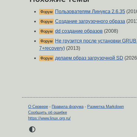
Пользователям Линукса 2.6.35
(201
Форум
Создание загрузочного образа
(201
Форум
dd создание образов
(2008)
Форум
Не грузится после установки GRUB
Форум
7+recovery)
(2013)
делаем образ загрузочной SD
(2026
Форум
О Сервере
-
Правила форума
-
Разметка Markdown
Сообщить об ошибке
https://www.linux.org.ru/