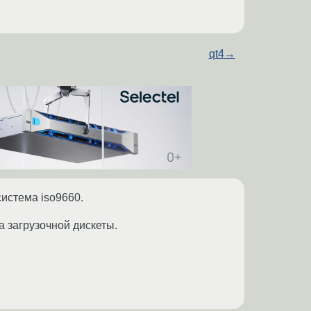
qt4
→
система iso9660.
а загрузочной дискеты.