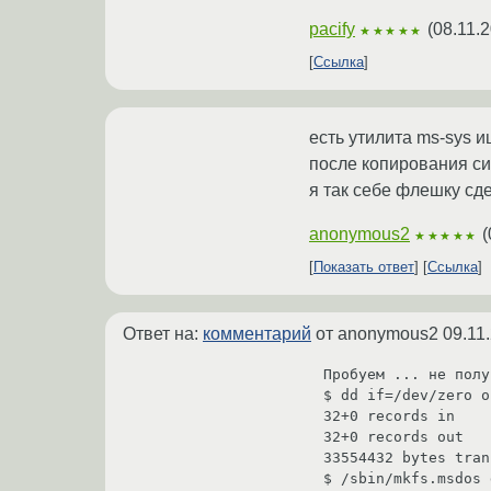
pacify
(
08.11.
★★★★★
Ссылка
есть утилита ms-sys и
после копирования си
я так себе флешку сд
anonymous2
(
★★★★★
Показать ответ
Ссылка
Ответ на:
комментарий
от anonymous2
09.11
Пробуем ... не полу
$ dd if=/dev/zero o
32+0 records in

32+0 records out

33554432 bytes tran
$ /sbin/mkfs.msdos 