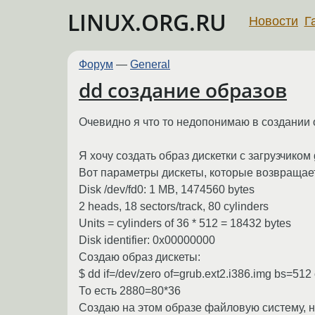
LINUX.ORG.RU
Новости
Г
Форум
—
General
dd создание образов
Очевидно я что то недопонимаю в создании 
Я хочу создать образ дискетки с загрузчиком 
Вот параметры дискеты, которые возвращает f
Disk /dev/fd0: 1 MB, 1474560 bytes
2 heads, 18 sectors/track, 80 cylinders
Units = cylinders of 36 * 512 = 18432 bytes
Disk identifier: 0x00000000
Создаю образ дискеты:
$ dd if=/dev/zero of=grub.ext2.i386.img bs=51
То есть 2880=80*36
Создаю на этом образе файловую систему, 