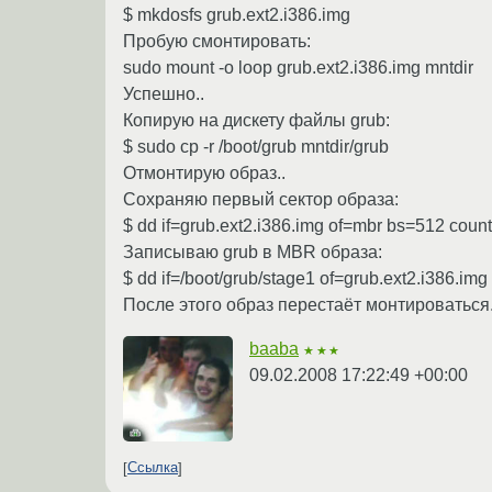
$ mkdosfs grub.ext2.i386.img
Пробую смонтировать:
sudo mount -o loop grub.ext2.i386.img mntdir
Успешно..
Копирую на дискету файлы grub:
$ sudo cp -r /boot/grub mntdir/grub
Отмонтирую образ..
Сохраняю первый сектор образа:
$ dd if=grub.ext2.i386.img of=mbr bs=512 coun
Записываю grub в MBR образа:
$ dd if=/boot/grub/stage1 of=grub.ext2.i386.im
После этого образ перестаёт монтироваться
baaba
★★★
09.02.2008 17:22:49 +00:00
Ссылка