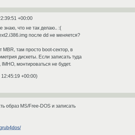
22:39:51 +00:00
 знаю, что не так делаю.. :(
xt2.i386.img после dd не меняется?
ет MBR, там просто boot-сектор, в
ометрия дискеты. Если записать туда
 IMHO, монтироваться не будет.
 12:45:19 +00:00
)
ать образ MS/Free-DOS и записать
/grub4dos/