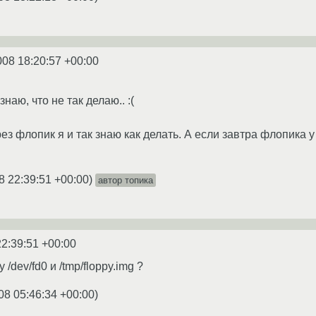
008 18:20:57 +00:00
наю, что не так делаю.. :(
ез флопик я и так знаю как делать. А если завтра флопика 
8 22:39:51 +00:00
)
автор топика
22:39:51 +00:00
/dev/fd0 и /tmp/floppy.img ?
08 05:46:34 +00:00
)