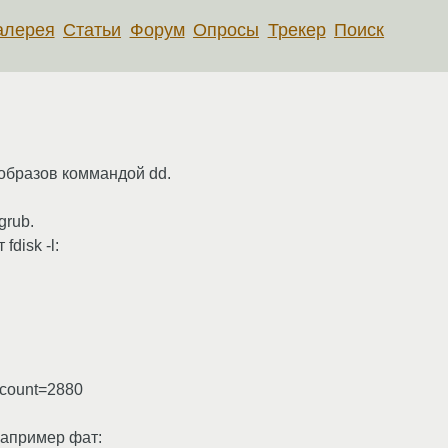
алерея
Статьи
Форум
Опросы
Трекер
Поиск
образов коммандой dd.
grub.
disk -l:
2 count=2880
например фат: