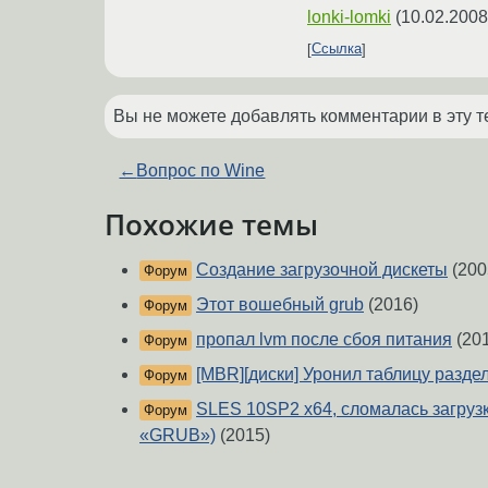
lonki-lomki
(
10.02.2008
Ссылка
Вы не можете добавлять комментарии в эту т
←
Вопрос по Wine
Похожие темы
Создание загрузочной дискеты
(200
Форум
Этот вошебный grub
(2016)
Форум
пропал lvm после сбоя питания
(20
Форум
[MBR][диски] Уронил таблицу раздел
Форум
SLES 10SP2 x64, сломалась загрузк
Форум
«GRUB»)
(2015)