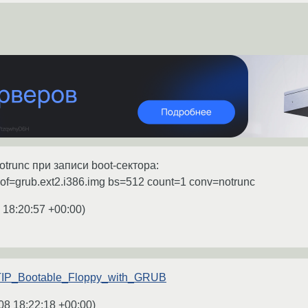
trunc при записи boot-сектора:
1 of=grub.ext2.i386.img bs=512 count=1 conv=notrunc
 18:20:57 +00:00
)
m/TIP_Bootable_Floppy_with_GRUB
08 18:22:18 +00:00
)