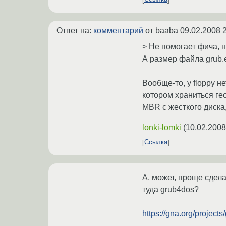
Ответ на:
комментарий
от baaba
09.02.2008 
> Не помогает фича, не
А размер файла grub.e
Вообще-то, у floppy н
котором храниться ге
MBR с жесткого диска,
lonki-lomki
(
10.02.2008
Ссылка
А, может, проще сдел
туда grub4dos?
https://gna.org/projects