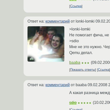
Ссылка
Ответ на:
комментарий
от lonki-lomki
09.02.2
>lonki-lomki
Не помогает фича, не з
>sdio
Мне не это нужно. Чер
Qemu делал.
baaba
(
09.02.200
★★★
Показать ответы
Ссылка
Ответ на:
комментарий
от baaba
09.02.2008 
А какая разница между 
sdio
(
10.02.20
★★★★★
Ссылка