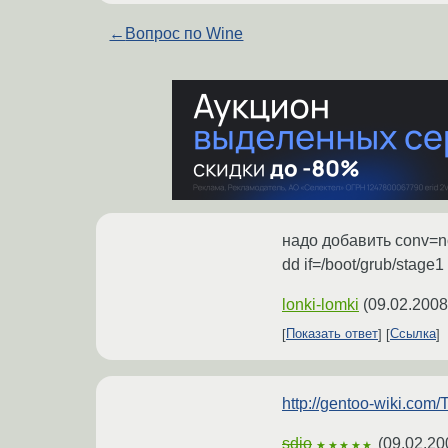
←
Вопрос по Wine
надо добавить conv=no
dd if=/boot/grub/stage
lonki-lomki
(
09.02.2008
Показать ответ
Ссылка
http://gentoo-wiki.co
sdio
(
09.02.20
★★★★★