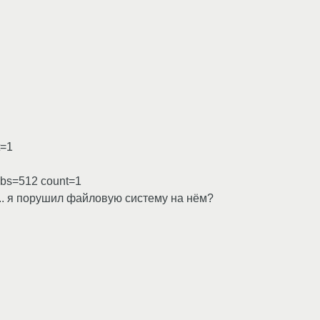
t=1
g bs=512 count=1
.. я порушил файловую систему на нём?