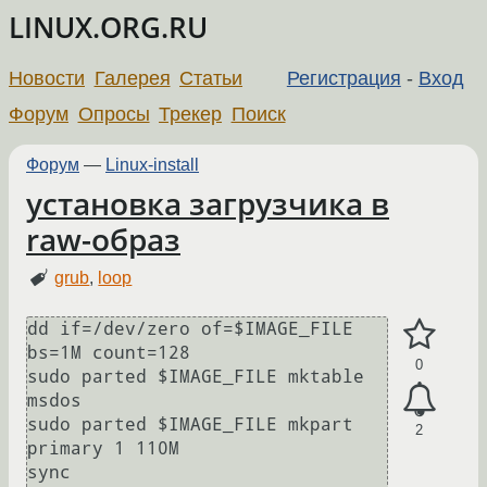
LINUX.ORG.RU
Новости
Галерея
Статьи
Регистрация
-
Вход
Форум
Опросы
Трекер
Поиск
Форум
—
Linux-install
установка загрузчика в
raw-образ
grub
,
loop
dd if=/dev/zero of=$IMAGE_FILE 
bs=1M count=128

0
sudo parted $IMAGE_FILE mktable 
msdos

sudo parted $IMAGE_FILE mkpart 
2
primary 1 110M

sync
