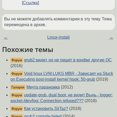
Ссылка
Вы не можете добавлять комментарии в эту тему. Тема
перемещена в архив.
←
Linux-install
→
Похожие темы
grub2 видит, но не пишет в конфиг другие ОС
Форум
(2016)
Void linux LVM LUKS MBR - Зависает на Stuck
Форум
on Executing post-install kernel hook: 50-grub
(2019)
Мечта параноика
(2012)
Галерея
update-grub, dual boot, не видит Вынь - logger:
Форум
socket /dev/log: Connection refused???
(2018)
Как установить SliTaz?
(2018)
Форум
grub2 compile failed
(2014)
Форум