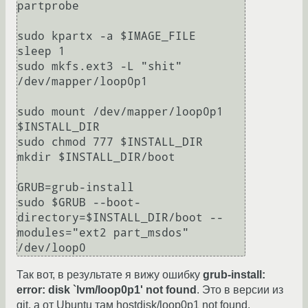
partprobe

sudo kpartx -a $IMAGE_FILE

sleep 1

sudo mkfs.ext3 -L "shit" 
/dev/mapper/loop0p1

sudo mount /dev/mapper/loop0p1 
$INSTALL_DIR

sudo chmod 777 $INSTALL_DIR

mkdir $INSTALL_DIR/boot

GRUB=grub-install

sudo $GRUB --boot-
directory=$INSTALL_DIR/boot --
modules="ext2 part_msdos" 
/dev/loop0
Так вот, в результате я вижу ошибку
grub-install:
error: disk `lvm/loop0p1' not found
. Это в версии из
git, а от Ubuntu там hostdisk/loop0p1 not found.