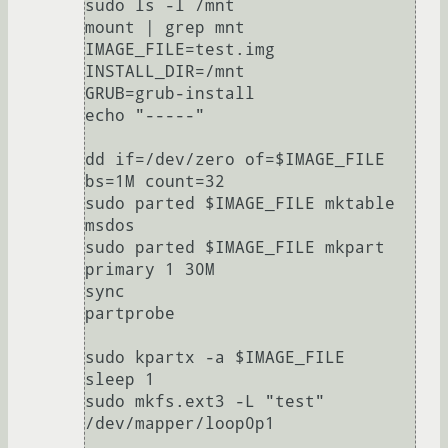
sudo ls -l /mnt

mount | grep mnt

IMAGE_FILE=test.img

INSTALL_DIR=/mnt

GRUB=grub-install

echo "-----"

dd if=/dev/zero of=$IMAGE_FILE 
bs=1M count=32

sudo parted $IMAGE_FILE mktable 
msdos

sudo parted $IMAGE_FILE mkpart 
primary 1 30M

sync

partprobe

sudo kpartx -a $IMAGE_FILE

sleep 1

sudo mkfs.ext3 -L "test" 
/dev/mapper/loop0p1
