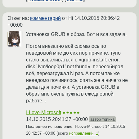
Ответ на:
комментарий
от Hi
14.10.2015 20:36:42
+00:00
Установка GRUB в образ. Вот и вся задача.
Потом внезапно всё сломалось по
неведомой мне до сих пор причине, тупо
стало вываливаться с «grub-install: error:
disk `lvm/loop0p1' not found», пересобирал
всё, перезагружал N раз. А потом так же
неведомо починилось, опять же я ничего не
делал для починки. А установка GRUB в
образ мне очень нужна в ежедневной
работе...
I-Love-Microsoft
★★★★★
14.10.2015 20:41:37 +00:00
автор топика
Последнее исправление: I-Love-Microsoft
14.10.2015
20:42:37 +00:00
(всего
исправлений: 1
)