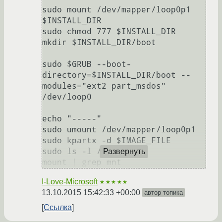
sudo mount /dev/mapper/loop0p1 
$INSTALL_DIR

sudo chmod 777 $INSTALL_DIR

mkdir $INSTALL_DIR/boot

sudo $GRUB --boot-
directory=$INSTALL_DIR/boot --
modules="ext2 part_msdos" 
/dev/loop0

echo "-----"

sudo umount /dev/mapper/loop0p1

sudo kpartx -d $IMAGE_FILE

sudo ls -l /mnt

Развернуть
mount | grep mnt
I-Love-Microsoft
★★★★★
13.10.2015 15:42:33 +00:00
автор топика
Ссылка