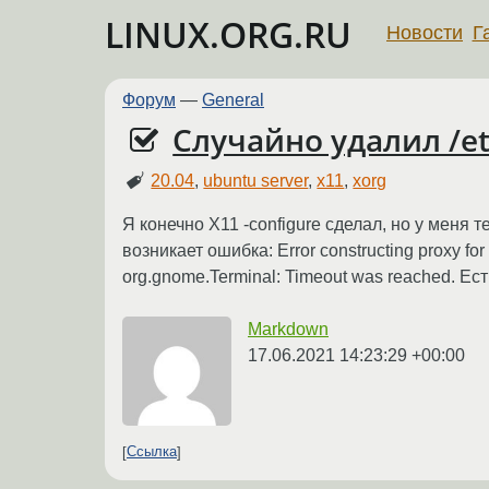
LINUX.ORG.RU
Новости
Г
Форум
—
General
Случайно удалил /etc
20.04
,
ubuntu server
,
x11
,
xorg
Я конечно X11 -configure сделал, но у меня т
возникает ошибка: Error constructing proxy for
org.gnome.Terminal: Timeout was reached. Е
Markdown
17.06.2021 14:23:29 +00:00
Ссылка