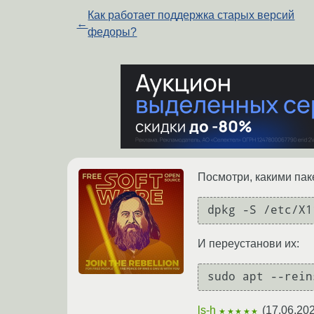
Как работает поддержка старых версий
←
федоры?
Посмотри, какими пак
dpkg -S /etc/X1
И переустанови их:
sudo apt --rein
ls-h
(
17.06.202
★★★★★