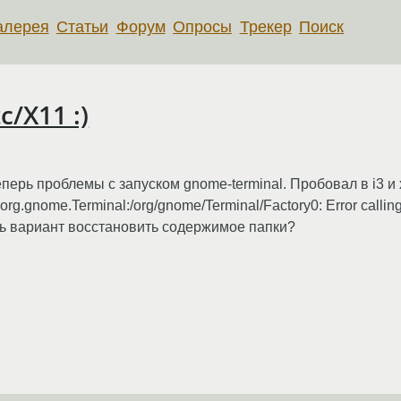
алерея
Статьи
Форум
Опросы
Трекер
Поиск
/X11 :)
еперь проблемы с запуском gnome-terminal. Пробовал в i3 и x
 org.gnome.Terminal:/org/gnome/Terminal/Factory0: Error calli
сть вариант восстановить содержимое папки?