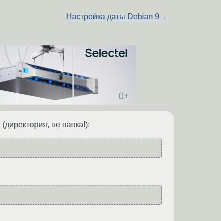
Настройка даты Debian 9
→
и
(директория, не папка!):