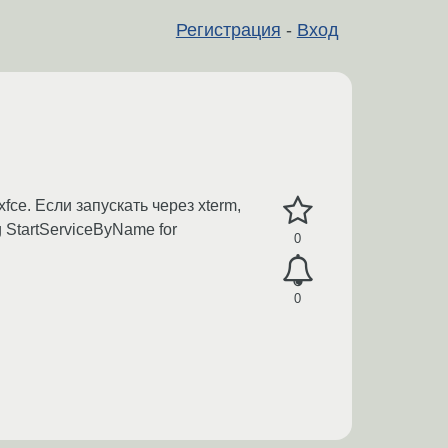
Регистрация
-
Вход
fce. Если запускать через xterm,
ng StartServiceByName for
0
0