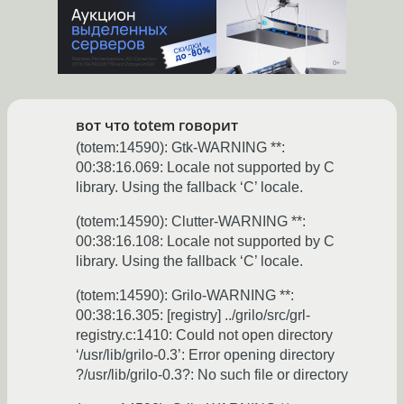
вот что totem говорит
(totem:14590): Gtk-WARNING **:
00:38:16.069: Locale not supported by C
library. Using the fallback ‘C’ locale.
(totem:14590): Clutter-WARNING **:
00:38:16.108: Locale not supported by C
library. Using the fallback ‘C’ locale.
(totem:14590): Grilo-WARNING **:
00:38:16.305: [registry] ../grilo/src/grl-
registry.c:1410: Could not open directory
‘/usr/lib/grilo-0.3’: Error opening directory
?/usr/lib/grilo-0.3?: No such file or directory