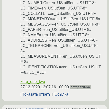
LC_NUMERIC=«en_US.utf8en_US.UTF-8»
LC_TIME=«en_US.utf8en_US.UTF-8»
LC_COLLATE=«en_US.utf8en_US.UTF-8»
LC_MONETARY=«en_US.utf8en_US.UTF-8»
LC_MESSAGES=«en_US.utf8en_US.UTF-8»
LC_PAPER=«en_US.utf8en_US.UTF-8»
LC_NAME=«en_US.utf8en_US.UTF-8»
LC_ADDRESS=«en_US.utf8en_US.UTF-8»
LC_TELEPHONE=«en_US.utf8en_US.UTF-
8»
LC_MEASUREMENT=«en_US.utf8en_US.UT
F-8»
LC_IDENTIFICATION=«en_US.utf8en_US.UT
F-8» LC_ALL=
zero_one_two
27.12.2020 12:07:16 +00:00
автор топика
Показать ответы
Ссылка