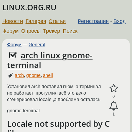
LINUX.ORG.RU
Новости
Галерея
Статьи
Регистрация
-
Вход
Форум
Опросы
Трекер
Поиск
Форум
—
General
arch linux gnome-
terminal
arch
,
gnome
,
shell
Установил arch,поставил гном, а терминал
не работает ,прогуглил всё это дело
0
сгенерировал locale ,а проблема осталась
gnome-terminal
1
Locale not supported by C