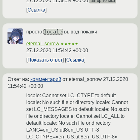
27.12.2020 11:38:54 +00:00
автор топика
Ссылка
locale
просто
вывод покажи
eternal_sorrow
★★★★★
27.12.2020 11:54:42 +00:00
Показать ответ
Ссылка
Ответ на:
комментарий
от eternal_sorrow
27.12.2020
11:54:42 +00:00
locale: Cannot set LC_CTYPE to default
locale: No such file or directory locale: Cannot
set LC_MESSAGES to default locale: No such
file or directory locale: Cannot set LC_ALL to
default locale: No such file or directory
LANG=en_US.utf8en_US.UTF-8
LC_CTYPE=«en_US.utf8en_US.UTF-8»