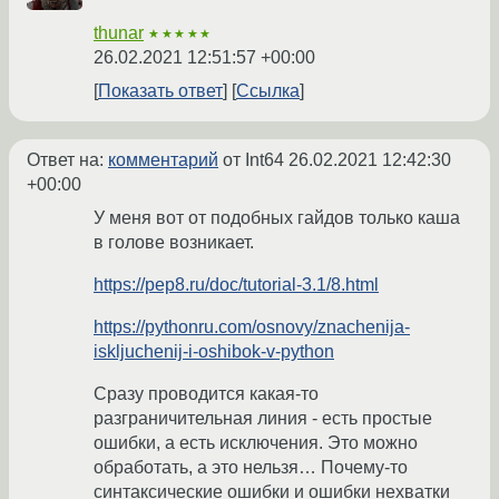
thunar
★★★★★
26.02.2021 12:51:57 +00:00
Показать ответ
Ссылка
Ответ на:
комментарий
от Int64
26.02.2021 12:42:30
+00:00
У меня вот от подобных гайдов только каша
в голове возникает.
https://pep8.ru/doc/tutorial-3.1/8.html
https://pythonru.com/osnovy/znachenija-
iskljuchenij-i-oshibok-v-python
Сразу проводится какая-то
разграничительная линия - есть простые
ошибки, а есть исключения. Это можно
обработать, а это нельзя… Почему-то
синтаксические ошибки и ошибки нехватки