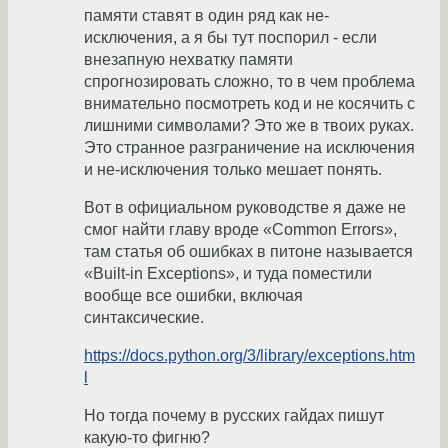
памяти ставят в один ряд как не-
исключения, а я бы тут поспорил - если
внезапную нехватку памяти
спрогнозировать сложно, то в чем проблема
внимательно посмотреть код и не косячить с
лишними символами? Это же в твоих руках.
Это странное разграничение на исключения
и не-исключения только мешает понять.
Вот в официальном руководстве я даже не
смог найти главу вроде «Common Errors»,
там статья об ошибках в питоне называется
«Built-in Exceptions», и туда поместили
вообще все ошибки, включая
синтаксические.
https://docs.python.org/3/library/exceptions.htm
l
Но тогда почему в русских гайдах пишут
какую-то фигню?