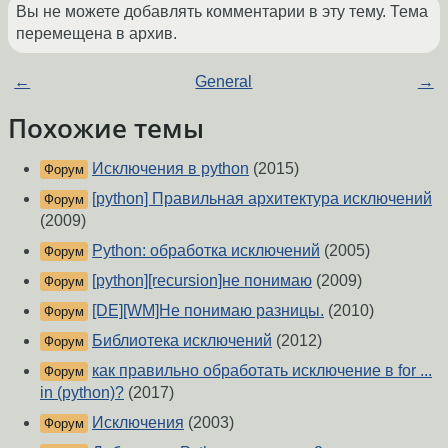
Вы не можете добавлять комментарии в эту тему. Тема
перемещена в архив.
←
General
→
Похожие темы
Исключения в python
(2015)
Форум
[python] Правильная архитектура исключений
Форум
(2009)
Python: обработка исключений
(2005)
Форум
[python][recursion]не понимаю
(2009)
Форум
[DE][WM]Не понимаю разницы.
(2010)
Форум
Библиотека исключений
(2012)
Форум
как правильно обработать исключение в for ...
Форум
in (python)?
(2017)
Исключения
(2003)
Форум