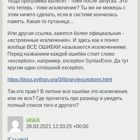
тогда программа вылетит - тоже после запуска. Это
что теперь - тоже исключение? Ты же не можешь с
этим ничего сделать, если в системе кончилась
память. Какая-то путаница…
Или другая ссылка, кажется более официальная -
«встроенные исключения». И здесь как я понял
вообще ВСЕ ОШИБКИ называются исключениями.
Перед названием каждой ошибки стоит слово
«exception», например, exception SyntaxError. Да тут
кругом один сплошной exception.
https://docs.python.org/3/library/exceptions.html
Так кто прав? В питоне все ошибки это исключения,
или не все? Где прочитать про разницу и увидеть
полный список того и другого?
utrack
26.02.2021 12:33:25 +00:00
Ссылка