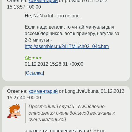
Ответ на:
комментарий
от provaton
01.12.2012
15:13:57 +00:00
Не, NaN и Inf - это не оно.
Если надо детали, то читай мануалы для
ассемблерщиков. вот к примеру, нагугли за
2-3 минуты -
http://assmbler.ru/2/HTML/ch02_04c.htm
AF
★★★
01.12.2012 15:28:31 +00:00
Ссылка
Ответ на:
комментарий
от LongLiveUbuntu
01.12.2012
15:27:40 +00:00
Простейший случай - вычисление
отношения очень большой величины к
очень маленькой
а разве тут поведение Java и C++ не