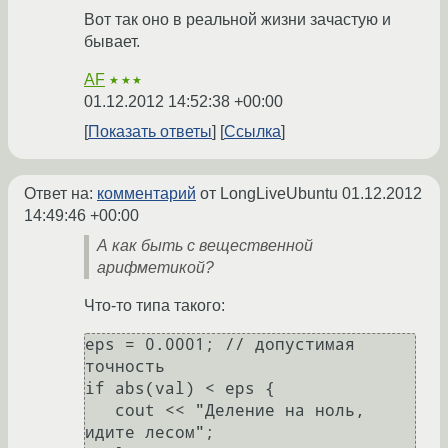
Вот так оно в реальной жизни зачастую и
бывает.
AF
★★★
01.12.2012 14:52:38 +00:00
Показать ответы
Ссылка
Ответ на:
комментарий
от LongLiveUbuntu
01.12.2012
14:49:46 +00:00
А как быть с вещественной
арифметикой?
Что-то типа такого:
eps = 0.0001; // допустимая 
точность

if abs(val) < eps {

   cout << "Деление на ноль, 
идите лесом";
