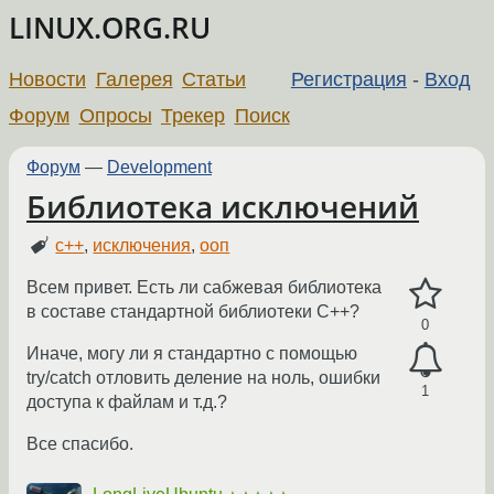
LINUX.ORG.RU
Новости
Галерея
Статьи
Регистрация
-
Вход
Форум
Опросы
Трекер
Поиск
Форум
—
Development
Библиотека исключений
c++
,
исключения
,
ооп
Всем привет. Есть ли сабжевая библиотека
в составе стандартной библиотеки С++?
0
Иначе, могу ли я стандартно с помощью
try/catch отловить деление на ноль, ошибки
1
доступа к файлам и т.д.?
Все спасибо.