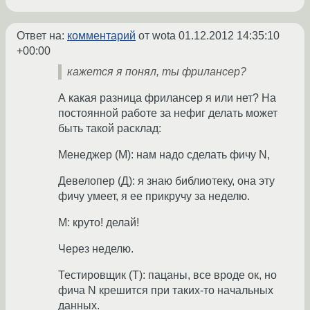
Ответ на:
комментарий
от wota
01.12.2012 14:35:10
+00:00
кажется я понял, ты фрилансер?
А какая разница фрилансер я или нет? На
постоянной работе за нефиг делать может
быть такой расклад:
Менеджер (М): нам надо сделать фичу N,
Девелопер (Д): я знаю библиотеку, она эту
фичу умеет, я ее прикручу за неделю.
М: круто! делай!
Через неделю.
Тестировщик (Т): пацаны, все вроде ок, но
фича N крешится при таких-то начальных
данных.