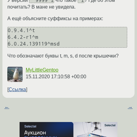
**9999*l
*l
У версии
что такое
? Где об этом
почитать? В мане не увидела.
А ещё объясните суффиксы на примерах:
0.9.4.1^t

6.4.2-r1^m

Что обозначают буквы t, m, s, d после крышечки?
MyLittleGentoo
15.11.2020 17:10:58 +00:00
Ссылка
←
→