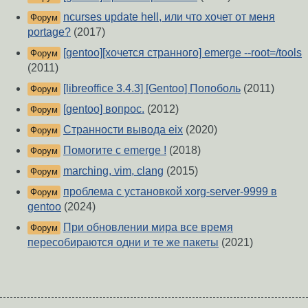
ncurses update hell, или что хочет от меня
Форум
portage?
(2017)
[gentoo][хочется странного] emerge --root=/tools
Форум
(2011)
[libreoffice 3.4.3] [Gentoo] Попоболь
(2011)
Форум
[gentoo] вопрос.
(2012)
Форум
Странности вывода eix
(2020)
Форум
Помогите с emerge !
(2018)
Форум
marching, vim, clang
(2015)
Форум
проблема с установкой xorg-server-9999 в
Форум
gentoo
(2024)
При обновлении мира все время
Форум
пересобираются одни и те же пакеты
(2021)