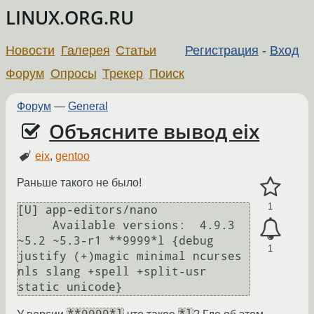
LINUX.ORG.RU
Новости
Галерея
Статьи
Регистрация
-
Вход
Форум
Опросы
Трекер
Поиск
Форум
—
General
Объясните вывод eix
eix
,
gentoo
Раньше такого не было!
1
[U] app-editors/nano

     Available versions:  4.9.3 
~5.2 ~5.3-r1 **9999*l {debug 
1
justify (+)magic minimal ncurses 
nls slang +spell +split-usr 