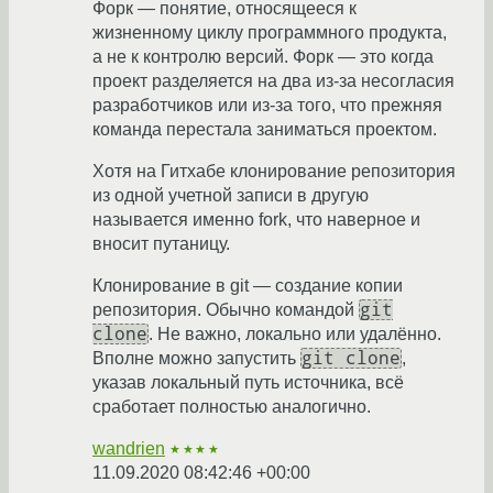
Форк — понятие, относящееся к
жизненному циклу программного продукта,
а не к контролю версий. Форк — это когда
проект разделяется на два из-за несогласия
разработчиков или из-за того, что прежняя
команда перестала заниматься проектом.
Хотя на Гитхабе клонирование репозитория
из одной учетной записи в другую
называется именно fork, что наверное и
вносит путаницу.
Клонирование в git — создание копии
git
репозитория. Обычно командой
clone
. Не важно, локально или удалённо.
git clone
Вполне можно запустить
,
указав локальный путь источника, всё
сработает полностью аналогично.
wandrien
★★★★
11.09.2020 08:42:46 +00:00