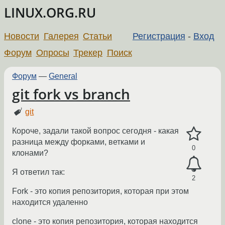
LINUX.ORG.RU
Новости
Галерея
Статьи
Регистрация
-
Вход
Форум
Опросы
Трекер
Поиск
Форум
—
General
git fork vs branch
git
Короче, задали такой вопрос сегодня - какая
разница между форками, ветками и
0
клонами?
Я ответил так:
2
Fork - это копия репозитория, которая при этом
находится удаленно
clone - это копия репозитория, которая находится