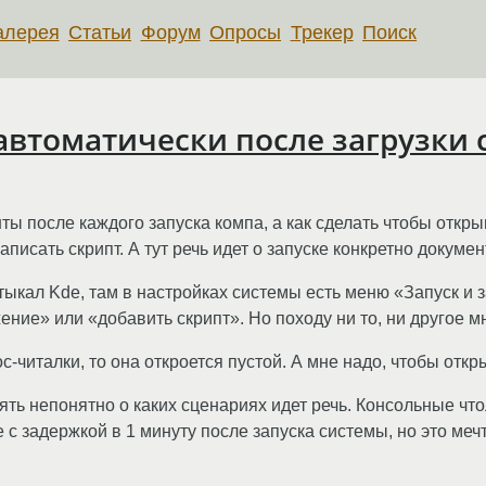
алерея
Статьи
Форум
Опросы
Трекер
Поиск
автоматически после загрузки
ты после каждого запуска компа, а как сделать чтобы откры
аписать скрипт. А тут речь идет о запуске конкретно докум
тыкал Kde, там в настройках системы есть меню «Запуск и 
ение» или «добавить скрипт». Но походу ни то, ни другое м
c-читалки, то она откроется пустой. А мне надо, чтобы отк
ять непонятно о каких сценариях идет речь. Консольные чт
с задержкой в 1 минуту после запуска системы, но это меч