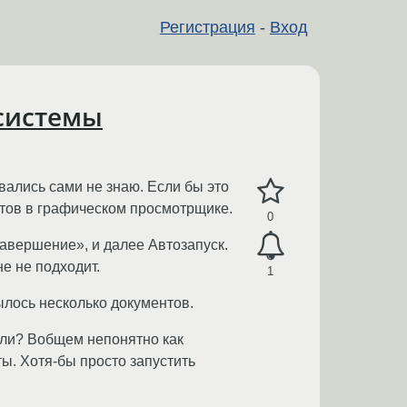
Регистрация
-
Вход
 системы
вались сами не знаю. Если бы это
ентов в графическом просмотрщике.
0
завершение», и далее Автозапуск.
не не подходит.
1
рылось несколько документов.
оли? Вобщем непонятно как
ты. Хотя-бы просто запустить