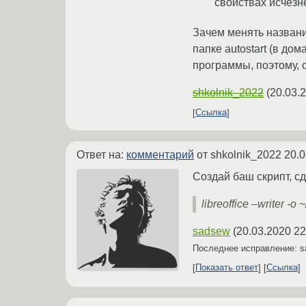
свойствах исчезн
Зачем менять название
папке autostart (в до
программы, поэтому, 
shkolnik_2022
(
20.03.
Ссылка
Ответ на:
комментарий
от shkolnik_2022
20.0
Создай баш скрипт, сд
libreoffice –writer -o
sadsew
(
20.03.2020 22
Последнее исправление: 
Показать ответ
Ссылка