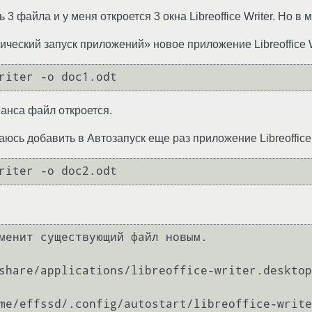
 3 файла и у меня откроется 3 окна Libreoffice Writer. Но в 
ческий запуск приложений» новое приложение Libreoffice Wr
еанса файл откроется.
аюсь добавить в Автозапуск еще раз приложение Libreoffice 
менит существующий файл новым.

share/applications/libreoffice-writer.desktop
