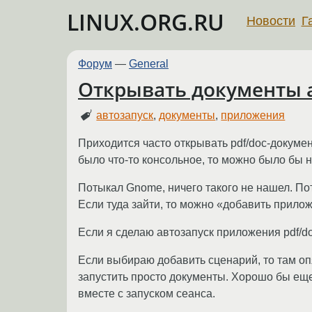
LINUX.ORG.RU
Новости
Г
Форум
—
General
Открывать документы 
автозапуск
,
документы
,
приложения
Приходится часто открывать pdf/doc-докумен
было что-то консольное, то можно было бы н
Потыкал Gnome, ничего такого не нашел. По
Если туда зайти, то можно «добавить прилож
Если я сделаю автозапуск приложения pdf/do
Если выбираю добавить сценарий, то там оп
запустить просто документы. Хорошо бы еще 
вместе с запуском сеанса.