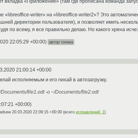
ет вкладка «Приложение» (там где прописана команда запус
 «libreoffice-writer» на «libreoffice-writer2»? Это автомат
машней директории пользователя), и позволяет иметь неско
судя по всему, я все правильно делаю. Но какого хрена ис
2020 22:05:29 +00:00
)
автор топика
3.2020 21:00:14 +00:00
елай исполняемым и его пихай в автозагрузку.
 ~/Documents/file1.odt -o ~/Documents/file2.odt
:07:21 +00:00
)
sadsew
20.03.2020 22:09:15 +00:00
(всего
исправлений: 1
)