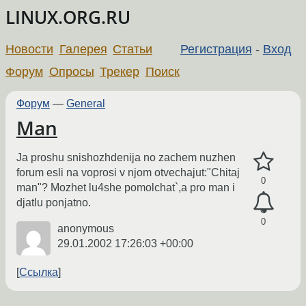
LINUX.ORG.RU
Новости
Галерея
Статьи
Регистрация
-
Вход
Форум
Опросы
Трекер
Поиск
Форум
—
General
Man
Ja proshu snishozhdenija no zachem nuzhen
forum esli na voprosi v njom otvechajut:"Chitaj
0
man"? Mozhet lu4she pomolchat`,a pro man i
djatlu ponjatno.
0
anonymous
29.01.2002 17:26:03 +00:00
Ссылка