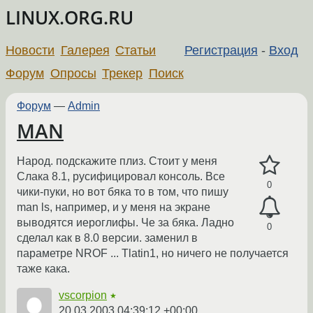
LINUX.ORG.RU
Новости
Галерея
Статьи
Регистрация
-
Вход
Форум
Опросы
Трекер
Поиск
Форум
—
Admin
MAN
Народ. подскажите плиз. Стоит у меня
Слака 8.1, русифицировал консоль. Все
0
чики-пуки, но вот бяка то в том, что пишу
man ls, например, и у меня на экране
выводятся иероглифы. Че за бяка. Ладно
0
сделал как в 8.0 версии. заменил в
параметре NROF ... Tlatin1, но ничего не получается
таже кака.
vscorpion
★
20.03.2003 04:39:12 +00:00