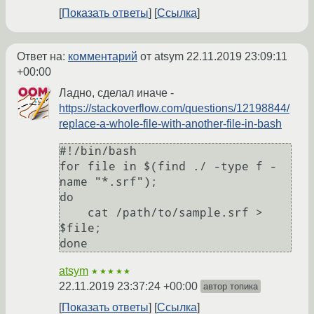
Показать ответы
Ссылка
Ответ на:
комментарий
от atsym
22.11.2019 23:09:11
+00:00
Ладно, сделал иначе -
https://stackoverflow.com/questions/12198844/
replace-a-whole-file-with-another-file-in-bash
#!/bin/bash

for file in $(find ./ -type f -
name "*.srf");

do

    cat /path/to/sample.srf > 
$file;

atsym
★★★★★
22.11.2019 23:37:24 +00:00
автор топика
Показать ответы
Ссылка