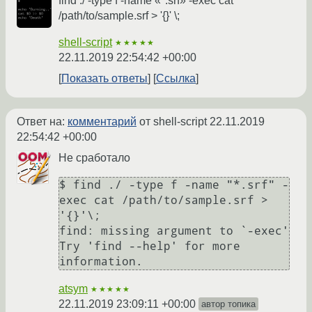
find ./ -type f -name «*.srf» -exec cat
/path/to/sample.srf > '{}' \;
shell-script
★★★★★
22.11.2019 22:54:42 +00:00
Показать ответы
Ссылка
Ответ на:
комментарий
от shell-script
22.11.2019
22:54:42 +00:00
Не сработало
$ find ./ -type f -name "*.srf" -
exec cat /path/to/sample.srf > 
'{}'\;

find: missing argument to `-exec'

Try 'find --help' for more 
atsym
★★★★★
22.11.2019 23:09:11 +00:00
автор топика