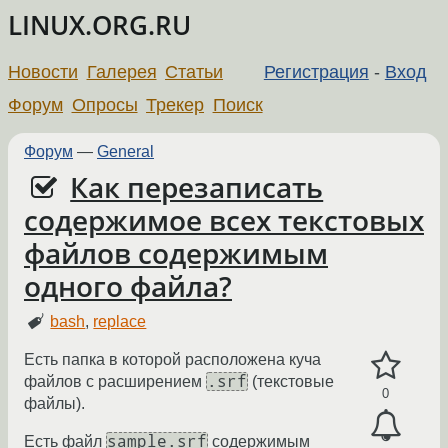
LINUX.ORG.RU
Новости
Галерея
Статьи
Регистрация
-
Вход
Форум
Опросы
Трекер
Поиск
Форум
—
General
Как перезаписать
содержимое всех текстовых
файлов содержимым
одного файла?
bash
,
replace
Есть папка в которой расположена куча
.srf
файлов с расширением
(текстовые
0
файлы).
sample.srf
Есть файл
содержимым