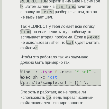
REDERECTION
обрати внимание на символ
>
man find
. Затем загляни в
почитай
-exec
справку по
разберись с тем, что он
не вызывает шел.
Так REDIRECT у тебя ломает всю логику
find
, но если решить эту проблему, то
-exec
всплывает вторая проблема. Если в
cat
не использовать shell, то
будет считать
>
файлом
Чтобы это работало так как задумано,
должно быть примерно так:
find ./ -
type
f 
-name 
"*.srf"
 -
exec sh -c 
'cat
Это хоть и работает, но не проще ли
cp
использовать
, ведь перезаписанный
файл эквивалент скопированного: