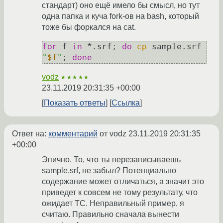
стандарт) оно ещё имело бы смысл, но тут
одна папка и куча fork-ов на bash, который
тоже бы форкался на cat.
for
 f 
in
 *.srf; 
do
cp
 sample.srf 
"
$f
"
; 
done
vodz
★★★★★
23.11.2019 20:31:35 +00:00
Показать ответы
Ссылка
Ответ на:
комментарий
от vodz
23.11.2019 20:31:35
+00:00
Эпично. То, что ты перезаписываешь
sample.srf, не забыл? Потенциально
содержание может отличаться, а значит это
приведет к совсем не тому результату, что
ожидает ТС. Неправильный пример, я
считаю. Правильно сначала вынести