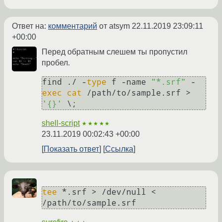
Ответ на:
комментарий
от atsym
22.11.2019 23:09:11
+00:00
Перед обратным слешем ты пропустил
пробел.
find ./ -
type
 f -name 
"*.srf"
 -
exec
cat
 /path/to/sample.srf > 
'{}'
shell-script
★★★★★
23.11.2019 00:02:43 +00:00
Показать ответ
Ссылка
tee
 *.srf > /dev/null < 