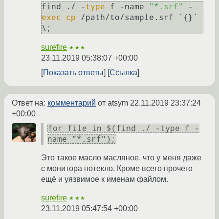
find ./ -
type
 f -name 
"*.srf"
 -
exec
cp
 /path/to/sample.srf `{}` 
surefire
★★★
23.11.2019 05:38:07 +00:00
Показать ответы
Ссылка
Ответ на:
комментарий
от atsym
22.11.2019 23:37:24
+00:00
for file in $(find ./ -type f -
name "*.srf");
Это такое масло масляное, что у меня даже
с монитора потекло. Кроме всего прочего
ещё и уязвимое к именам файлом.
surefire
★★★
23.11.2019 05:47:54 +00:00