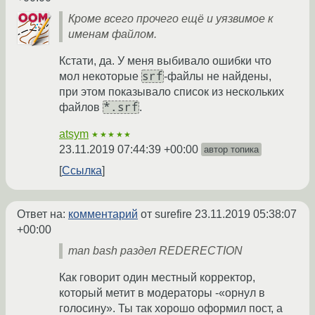
Кроме всего прочего ещё и уязвимое к
именам файлом.
Кстати, да. У меня выбивало ошибки что
srf
мол некоторые
-файлы не найдены,
при этом показывало список из нескольких
*.srf
файлов
.
atsym
★★★★★
23.11.2019 07:44:39 +00:00
автор топика
Ссылка
Ответ на:
комментарий
от surefire
23.11.2019 05:38:07
+00:00
man bash раздел REDERECTION
Как говорит один местный корректор,
который метит в модераторы -«орнул в
голосину». Ты так хорошо оформил пост, а