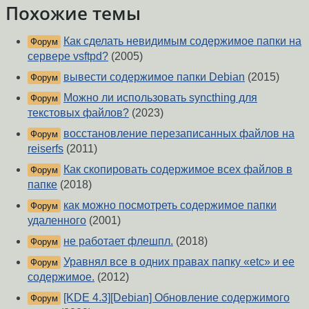
Похожие темы
Как сделать невидимым содержимое папки на
Форум
сервере vsftpd?
(2005)
вывести содержимое папки Debian
(2015)
Форум
Можно ли использовать syncthing для
Форум
текстовых файлов?
(2023)
восстановление перезаписанных файлов на
Форум
reiserfs
(2011)
Как скопировать содержимое всех файлов в
Форум
папке
(2018)
как можно посмотреть содержимое папки
Форум
удаленного
(2001)
не работает флешпл.
(2018)
Форум
Уравнял все в одних правах папку «etc» и ее
Форум
содержимое.
(2012)
[KDE 4.3][Debian] Обновление содержимого
Форум