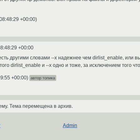
08:48:29 +00:00
)
08:48:29 +00:00
ть другими словами --x надежнее чем dirlist_enable, или вы 
этого dirlist_enable и --x одно и тоже, за исключением того чт
39:55 +00:00
)
автор топика
ему. Тема перемещена в архив.
т
Admin