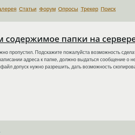
алерея
Статьи
Форум
Опросы
Трекер
Поиск
 содержимое папки на сервере 
ожно пропустил. Подскажите пожалуйста возможность сде
 написании адреса к папке, должно выдаться сообщение о 
 файл допуск нужно разрешить, дать возможность скопиров
т