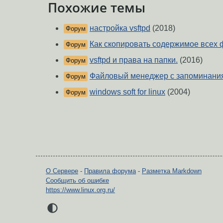
Похожие темы
настройка vsftpd
(2018)
Форум
Как скопировать содержимое всех 
Форум
vsftpd и права на папки.
(2016)
Форум
Файловый менеджер с запоминания
Форум
windows soft for linux
(2004)
Форум
О Сервере
-
Правила форума
-
Разметка Markdown
Сообщить об ошибке
https://www.linux.org.ru/