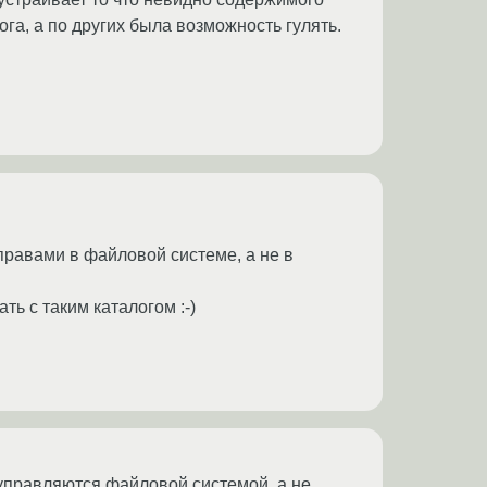
га, а по других была возможность гулять.
 правами в файловой системе, а не в
ть с таким каталогом :-)
и управляются файловой системой, а не