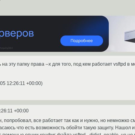
на эту папку права --x для того, под кем работает vsftpd в 
05 12:26:11 +00:00
)
:26:11 +00:00
, попробовал, все работает так как и нужно, но немножко 
пасаюсь что есть возможность обойти такую защиту. Нашол 
 помощью опции конфиг файла vsftpd - dirlist_enable, но н