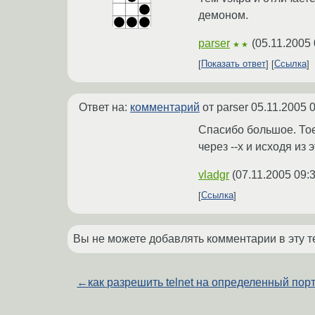
демоном.
parser
(
05.11.2005 
★★
Показать ответ
Ссылка
Ответ на:
комментарий
от parser
05.11.2005 
Спасибо большое. Тоес
через --x и исходя из 
vladgr
(
07.11.2005 09:
Ссылка
Вы не можете добавлять комментарии в эту т
←
как разрешить telnet на определенный пор