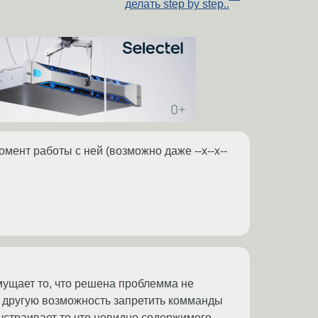
делать step by step..
момент работы с ней (возможно даже --x--x--
смущает то, что решена проблемма не
и другую возможность запретить комманды
е устраивает то что невидно содержимого