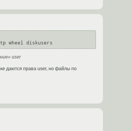
tp wheel diskusers
ние» user
апке даются права user, но файлы по