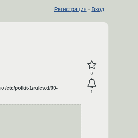
Регистрация
-
Вход
0
ило
/etc/polkit-1/rules.d/00-
1