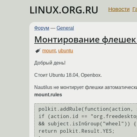
LINUX.ORG.RU
Новости
Г
Форум
—
General
Монтирование флешек 
mount
,
ubuntu
Добрый день!
Стоит Ubuntu 18.04, Openbox.
Nautilus не монтирует флешки автоматически,
mount.rules
polkit.addRule(function(action, 
if (action.id == "org.freedeskto
&& subject.isInGroup("wheel")) {

return polkit.Result.YES;
