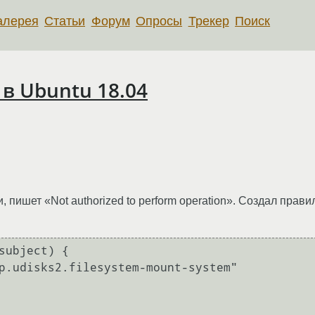
алерея
Статьи
Форум
Опросы
Трекер
Поиск
в Ubuntu 18.04
 пишет «Not authorized to perform operation». Создал прав
subject) {

p.udisks2.filesystem-mount-system"
