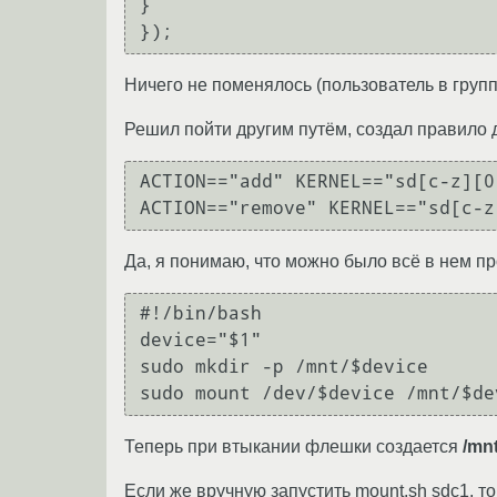
}

Ничего не поменялось (пользователь в групп
Решил пойти другим путём, создал правило 
ACTION=="add" KERNEL=="sd[c-z][0
Да, я понимаю, что можно было всё в нем пр
#!/bin/bash

device="$1"

sudo mkdir -p /mnt/$device

Теперь при втыкании флешки создается
/mnt
Если же вручную запустить mount.sh sdc1, 