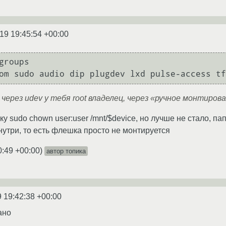
19 19:45:54 +00:00
groups

om sudo audio dip plugdev lxd pulse-access tf
через udev у тебя root владелец, через «ручное монтирова
ку sudo chown user:user /mnt/$device, но лучше не стало, п
утри, то есть флешка просто не монтируется
0:49 +00:00
)
автор топика
9 19:42:38 +00:00
ано