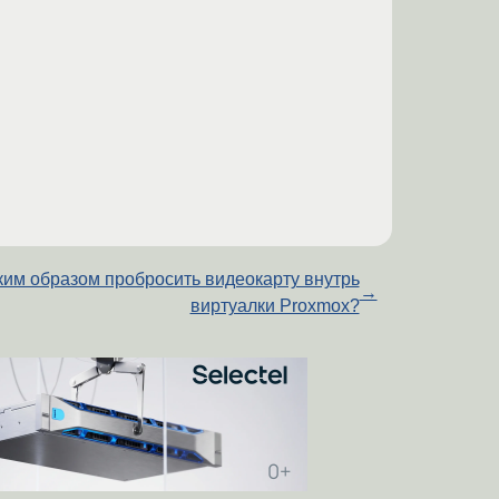
ким образом пробросить видеокарту внутрь
→
виртуалки Proxmox?