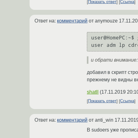
Показать ответ
Ссылка
Ответ на:
комментарий
от anymouze
17.11.20
user@HomePC:~$ 
user adm lp cdr
и обрати внимание: 
добавил в скрипт стро
прежнему не видны вн
shatll
(
17.11.2019 20:1
Показать ответ
Ссылка
Ответ на:
комментарий
от anti_win
17.11.201
В sudoers уже пропис