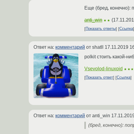
Еще (бред, конечно):
anti_win
(
17.11.201
★★
Показать ответы
Ссылка
Ответ на:
комментарий
от shatll
17.11.2019 1
polkit стоить какой-ни
Vsevolod-linuxoid
★★
Показать ответ
Ссылка
Ответ на:
комментарий
от anti_win
17.11.201
(бред, конечно): п