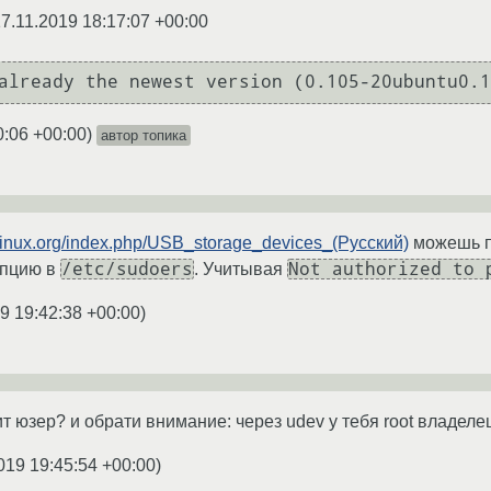
7.11.2019 18:17:07 +00:00
already the newest version (0.105-20ubuntu0.1
0:06 +00:00
)
автор топика
chlinux.org/index.php/USB_storage_devices_(Русский)
можешь по
/etc/sudoers
Not authorized to 
опцию в
. Учитывая
9 19:42:38 +00:00
)
ит юзер? и обрати внимание: через udev у тебя root владел
019 19:45:54 +00:00
)