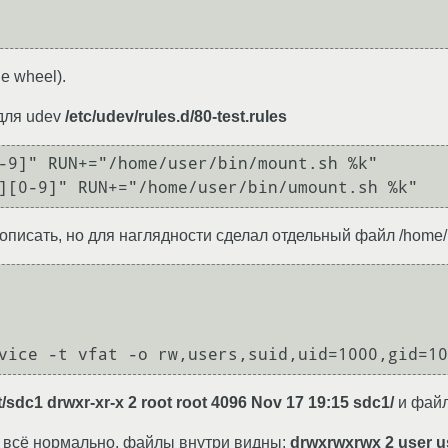
е wheel).
для udev
/etc/udev/rules.d/80-test.rules
-9]" RUN+="/home/user/bin/mount.sh %k"

описать, но для наглядности сделал отдельный файл /home/u
/sdc1 drwxr-xr-x 2 root root 4096 Nov 17 19:15 sdc1/
и файл
то всё нормально, файлы внутри видны:
drwxrwxrwx 2 user u