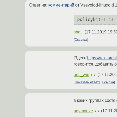
Ответ на:
комментарий
от Vsevolod-linuxoid
1
policykit-1 is 
shatll
(
17.11.2019 19:3
Ссылка
[Здесь]
https://wiki.ar
говорится, добавить 
anti_win
(
17.11.201
★★
Показать ответ
Ссылка
в каких группах состо
anymouze
(
17.11.2
★★