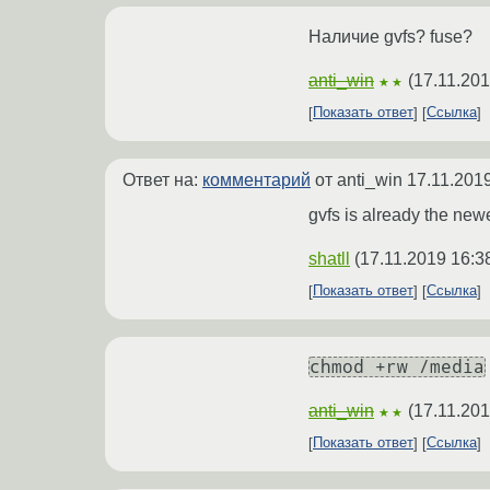
Наличие gvfs? fuse?
anti_win
(
17.11.201
★★
Показать ответ
Ссылка
Ответ на:
комментарий
от anti_win
17.11.201
gvfs is already the new
shatll
(
17.11.2019 16:3
Показать ответ
Ссылка
chmod +rw /media
anti_win
(
17.11.201
★★
Показать ответ
Ссылка