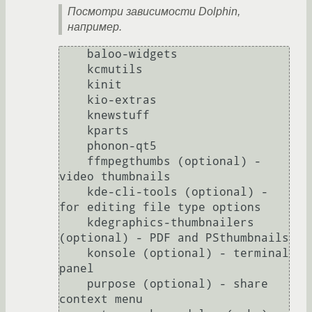
Посмотри зависимости Dolphin,
например.
    baloo-widgets

    kcmutils

    kinit

    kio-extras

    knewstuff

    kparts

    phonon-qt5

    ffmpegthumbs (optional) - 
video thumbnails

    kde-cli-tools (optional) - 
for editing file type options

    kdegraphics-thumbnailers 
(optional) - PDF and PSthumbnails

    konsole (optional) - terminal 
panel

    purpose (optional) - share 
context menu
