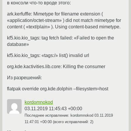
в консоли что-то вроде этого:
ark.kerfuffle: Mimetype for filename extension (
«application/octet-stream» ) did not match mimetype for
content ( «text/plain» ). Using content-based mimetype.
kf5.kio.kio_tags: tag fetch failed: «Failed to open the
database»
kf5.kio.kio_tags: «tags:/» list() invalid url
org.kde.kactivities.lib.core: Killing the consumer
Из разрешений:
flatpak override org.kde.dolphin –filesystem=host
kordomnokod
03.11.2019 11:45:43 +00:00
Последнее исправление: kordomnokod
03.11.2019
11:47:01 +00:00
(всего исправлений: 2)