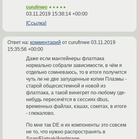
curufinwe
★★★★★
03.11.2019 15:38:14 +00:00
Ссылка
Ответ на:
комментарий
от curufinwe
03.11.2019
15:35:56 +00:00
Даже если мантейнеры флатпака
нормально собрали зависимости, в чём я
отдельно сомневаюсь, то в итоге получится
чуть ли не две запущенные копии Плазмы -
старой общесистемной и новой из
флатпака, а такой винегрет по-любому где-
нибудь пересечётся в сессиях dbus,
временных файлах, кэшах, сокетах, в итоге
- глюкалово.
По мне так DE и их компоненты это совсем
не то, что нужно распространять в
Snap/Flatpak/AppImage