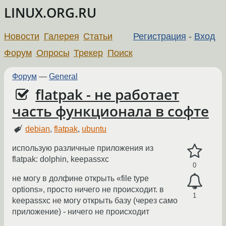
LINUX.ORG.RU
Новости
Галерея
Статьи
Регистрация
-
Вход
Форум
Опросы
Трекер
Поиск
Форум
—
General
flatpak - не работает
часть функционала в софте
debian
,
flatpak
,
ubuntu
использую различные приложения из
flatpak: dolphin, keepassxc
0
не могу в долфине открыть «file type
options», просто ничего не происходит. в
1
keepassxc не могу открыть базу (через само
приложение) - ничего не происходит