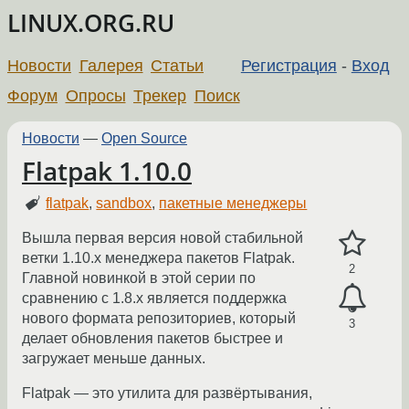
LINUX.ORG.RU
Новости
Галерея
Статьи
Регистрация
-
Вход
Форум
Опросы
Трекер
Поиск
Новости
—
Open Source
Flatpak 1.10.0
flatpak
,
sandbox
,
пакетные менеджеры
Вышла первая версия новой стабильной
ветки 1.10.х менеджера пакетов Flatpak.
2
Главной новинкой в этой серии по
сравнению с 1.8.х является поддержка
нового формата репозиториев, который
3
делает обновления пакетов быстрее и
загружает меньше данных.
Flatpak — это утилита для развёртывания,