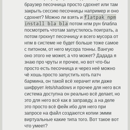
браузер песочница просто сдохнет или там
закрыть сессию песочницы например и оно
flatpak npm
сдохнет? Можно ли взять и
install bla bla
потом нпм рун блабла
посмотреть чтотам запустилось поиграть, а
потом грохнут песочницу и всего мусора от
нпм в системе не будет больше тоже самое
с питоном, от него мусора тонны. Вангую
оно этого не может, а что может? Дадада я
знаю про чруты и прочее, но вот что-бы
просто есть песочница и через неё можно
чё хошь просто запустить хоть патч
бармина, он такой всё херачит или даже
шифрует /ets/shadows и прочее для него вся
система доступна он реально всё делает, но
это для него всё как в заправду, а на деле
это просто всё фейк ибо для него при
запросе на файл создаются копии эммм
виртуальные какие типа того. Вот такое вот
что умеет?