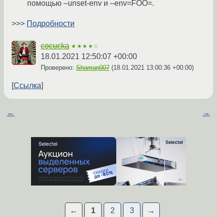
помощью –unset-env и –env=FOO=.
>>>
Подробности
cocucka
★★★★☆
18.01.2021 12:50:07 +00:00
Проверено:
Shaman007
(
18.01.2021 13:00:36 +00:00
)
Ссылка
←
→
←
1
2
3
→