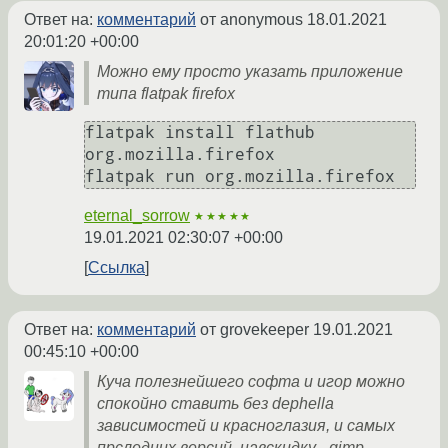
Ответ на:
комментарий
от anonymous
18.01.2021
20:01:20 +00:00
Можно ему просто указать приложение
типа flatpak firefox
flatpak install flathub 
org.mozilla.firefox

eternal_sorrow
★★★★★
19.01.2021 02:30:07 +00:00
Ссылка
Ответ на:
комментарий
от grovekeeper
19.01.2021
00:45:10 +00:00
Куча полезнейшего софта и игор можно
спокойно ставить без dephella
зависимостей и красноглазия, и самых
прследних версий, навскидку - gimp