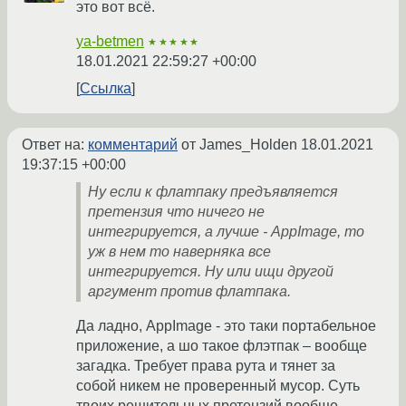
это вот всё.
ya-betmen
★★★★★
18.01.2021 22:59:27 +00:00
Ссылка
Ответ на:
комментарий
от James_Holden
18.01.2021
19:37:15 +00:00
Ну если к флатпаку предъявляется
претензия что ничего не
интегрируется, а лучше - AppImage, то
уж в нем то наверняка все
интегрируется. Ну или ищи другой
аргумент против флатпака.
Да ладно, AppImage - это таки портабельное
приложение, а шо такое флэтпак – вообще
загадка. Требует права рута и тянет за
собой никем не проверенный мусор. Суть
твоих решительных претензий вообще