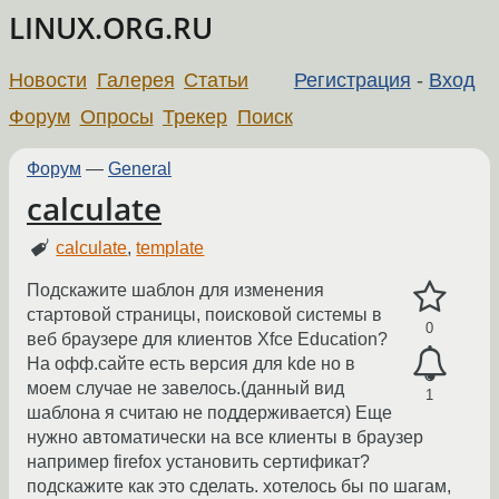
LINUX.ORG.RU
Новости
Галерея
Статьи
Регистрация
-
Вход
Форум
Опросы
Трекер
Поиск
Форум
—
General
calculate
calculate
,
template
Подскажите шаблон для изменения
стартовой страницы, поисковой системы в
0
веб браузере для клиентов Xfce Education?
На офф.сайте есть версия для kde но в
моем случае не завелось.(данный вид
1
шаблона я считаю не поддерживается) Еще
нужно автоматически на все клиенты в браузер
например firefox установить сертификат?
подскажите как это сделать. хотелось бы по шагам,