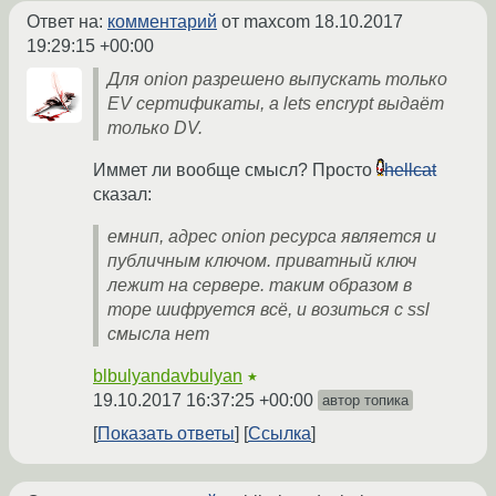
Ответ на:
комментарий
от maxcom
18.10.2017
19:29:15 +00:00
Для onion разрешено выпускать только
EV сертификаты, а lets encrypt выдаёт
только DV.
Иммет ли вообще смысл? Просто
hellcat
сказал:
емнип, адрес onion ресурса является и
публичным ключом. приватный ключ
лежит на сервере. таким образом в
торе шифруется всё, и возиться с ssl
смысла нет
blbulyandavbulyan
★
19.10.2017 16:37:25 +00:00
автор топика
Показать ответы
Ссылка