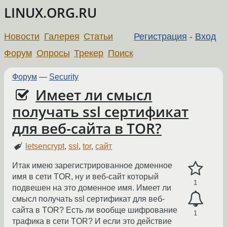
LINUX.ORG.RU
Новости
Галерея
Статьи
Регистрация
-
Вход
Форум
Опросы
Трекер
Поиск
Форум
—
Security
Имеет ли смысл
получать ssl сертификат
для веб-сайта в TOR?
letsencrypt
,
ssl
,
tor
,
сайт
Итак имею зарегистрированное доменное
имя в сети TOR, ну и веб-сайт который
1
подвешен на это доменное имя. Имеет ли
смысл получать ssl сертификат для веб-
сайта в TOR? Есть ли вообще шифрование
1
трафика в сети TOR? И если это действие