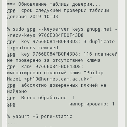
==> Обновление таблицы доверия...

gpg: срок следующей проверки таблицы 
доверия 2019-10-03

% sudo gpg --keyserver keys.gnupg.net -
-recv-keys 9766E084FB0F43D8                    

gpg: key 9766E084FB0F43D8: 3 duplicate 
signatures removed

gpg: key 9766E084FB0F43D8: 116 подписей 
не проверено за отсутствием ключа

gpg: ключ 9766E084FB0F43D8: 
импортирован открытый ключ "Philip 
Hazel <ph10@hermes.cam.ac.uk>"

gpg: абсолютно доверенных ключей не 
найдено

gpg: Всего обработано: 1

gpg:                  импортировано: 1

% yaourt -S pcre-static                                                                                                                                                                                             
....
