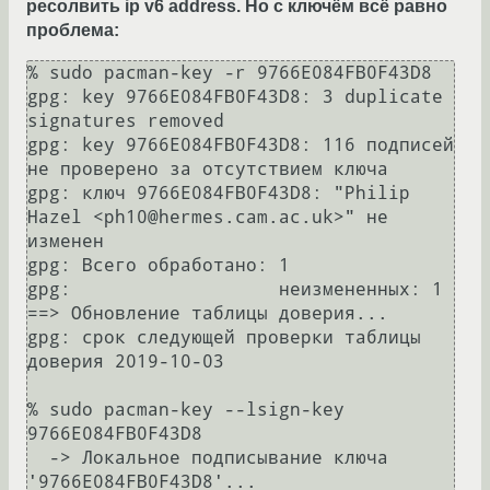
ресолвить ip v6 address. Но с ключём всё равно
проблема:
% sudo pacman-key -r 9766E084FB0F43D8           

gpg: key 9766E084FB0F43D8: 3 duplicate 
signatures removed

gpg: key 9766E084FB0F43D8: 116 подписей 
не проверено за отсутствием ключа

gpg: ключ 9766E084FB0F43D8: "Philip 
Hazel <ph10@hermes.cam.ac.uk>" не 
изменен

gpg: Всего обработано: 1

gpg:                   неизмененных: 1

==> Обновление таблицы доверия...

gpg: срок следующей проверки таблицы 
доверия 2019-10-03

% sudo pacman-key --lsign-key 
9766E084FB0F43D8                                                                                                                                                                        

  -> Локальное подписывание ключа 
'9766E084FB0F43D8'...
