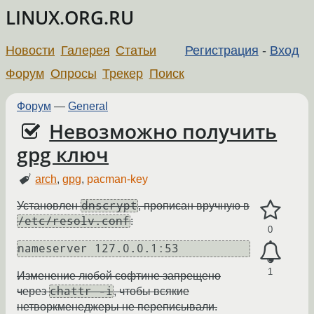
LINUX.ORG.RU
Новости
Галерея
Статьи
Регистрация
-
Вход
Форум
Опросы
Трекер
Поиск
Форум
—
General
Невозможно получить
gpg ключ
arch
,
gpg
,
pacman-key
dnscrypt
Установлен
, прописан вручную в
/etc/resolv.conf
:
0
nameserver 127.0.0.1:53
1
Изменение любой софтине запрещено
chattr -i
через
, чтобы всякие
нетворкменеджеры не переписывали.