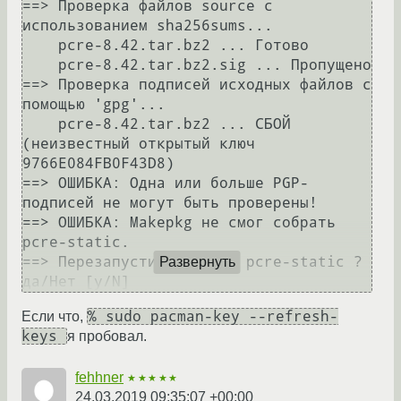
==> Проверка файлов source с 
использованием sha256sums...

    pcre-8.42.tar.bz2 ... Готово

    pcre-8.42.tar.bz2.sig ... Пропущено

==> Проверка подписей исходных файлов с 
помощью 'gpg'...

    pcre-8.42.tar.bz2 ... СБОЙ 
(неизвестный открытый ключ 
9766E084FB0F43D8)

==> ОШИБКА: Одна или больше PGP-
подписей не могут быть проверены!

==> ОШИБКА: Makepkg не смог собрать 
pcre-static.

==> Перезапустить сборку pcre-static ? 
Развернуть
да/Нет [y/N]
% sudo pacman-key --refresh-
Если что,
keys
я пробовал.
fehhner
★★★★★
24.03.2019 09:35:07 +00:00