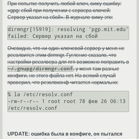
При попытке получить любой ключ, вижу ошибку:
«gpg: сбой при получении с сервера ключей:
Сервер указал на сбой». В журнале вижу это:
dirmngr[15919]: resolving 'pgp.mit.edu' 
failed: Сервер указал на сбой
Очевидно, что ни один ключевой сервер у меня не
ресолвится этим dirmngr. Гугление сказало, что
настройки ресолвера для пгп возможно поправить в
~/.gnupg/dirmngr.conf
, у меня там разные
конфиги, но этого файла нет. На всякий случай
проверил, что резолвконф читается нормально:
% la /etc/resolv.conf                                                                  

-rw-r--r-- 1 root root 78 фев 26 06:13 
/etc/resolv.conf
UPDATE: ошибка была в конфиге, он пытался