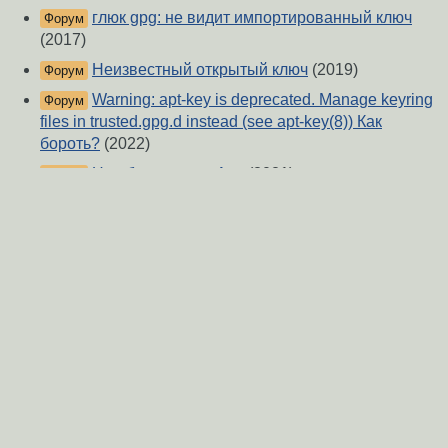
глюк gpg: не видит импортированный ключ
Форум
(2017)
Неизвестный открытый ключ
(2019)
Форум
Warning: apt-key is deprecated. Manage keyring
Форум
files in trusted.gpg.d instead (see apt-key(8)) Как
бороть?
(2022)
Не обновляется Арч
(2021)
Форум
Ubuntu 14 - помогите установить cinnamon
Форум
(2014)
Полностью сломался pacman/yay
(2026)
Форум
Установка браузера Vivaldi из репозитория
Форум
разработчика на Fedora 31
(2019)
GPG-ключ
(2017)
Форум
Импорт ключей gpg
(2023)
Форум
gpg, импорт ключа
(2022)
Форум