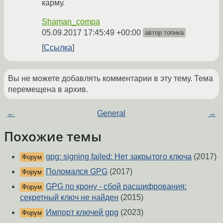
карму.
Shaman_compa
05.09.2017 17:45:49 +00:00
автор топика
Ссылка
Вы не можете добавлять комментарии в эту тему. Тема
перемещена в архив.
←
General
→
Похожие темы
gpg: signing failed: Нет закрытого ключа
(2017)
Форум
Поломался GPG
(2017)
Форум
GPG по крону - сбой расшифрования:
Форум
секретный ключ не найден
(2015)
Импорт ключей gpg
(2023)
Форум