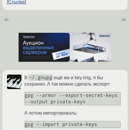
Ссылка
←
→
~/.gnupg
В
ещё же и key ring, я бы
сохранил. А так можно сделать экспорт:
gpg --armor --export-secret-keys 
А потом импортировать: