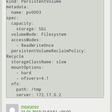
kind: PersistentVolume

metadata:

  name: pv0003

spec:

  capacity:

    storage: 5Gi

  volumeMode: Filesystem

  accessModes:

    - ReadWriteOnce

  persistentVolumeReclaimPolicy: 
Recycle

  storageClassName: slow

  mountOptions:

    - hard

    - nfsvers=4.1

  nfs:

    path: /tmp

mgaranov