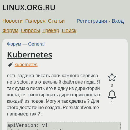
LINUX.ORG.RU
Новости
Галерея
Статьи
Регистрация
-
Вход
Форум
Опросы
Трекер
Поиск
Форум
—
General
Kubernetes
kubernetes
есть задачка писать логи каждого сервиса
не в stdout а в отдельный файл вне пода. Я
0
так думаю писать его в одну из директорий
хоста,т.е. смонтировать директорию хоста в
каждый из подов. Могу я так сделать ? Для
1
этого достаточно создать PersistentVolume
например так ? :
apiVersion: v1
