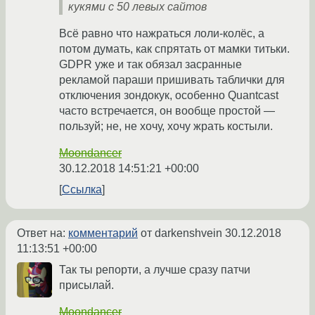
кукями с 50 левых сайтов
Всё равно что нажраться лоли-колёс, а
потом думать, как спрятать от мамки титьки.
GDPR уже и так обязал засранные
рекламой параши пришивать таблички для
отключения зондокук, особенно Quantcast
часто встречается, он вообще простой —
пользуй; не, не хочу, хочу жрать костыли.
Moondancer
30.12.2018 14:51:21 +00:00
Ссылка
Ответ на:
комментарий
от darkenshvein
30.12.2018
11:13:51 +00:00
Так ты репорти, а лучше сразу патчи
присылай.
Moondancer