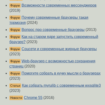
Возможности современных мессенджеров
Форум
(2019)
Почему современные браузеры такая
Форум
тормозня
(2024)
Вопрос про современные браузеры
(2013)
Форум
Как на старом ядре запустить современный
Форум
браузер?
(2023)
Соцсети и современные жирные браузеры
Форум
(2023)
Web-браузер с возможностью сохранения
Форум
страниц
(2020)
Помогите собрать в кучку мысли о браузерах
Форум
(2023)
Как собрать myrulib c современным wxsqlite3
Статьи
(2023)
Chrome 55
(2016)
Новости