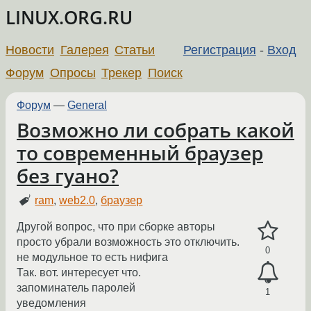
LINUX.ORG.RU
Новости
Галерея
Статьи
Регистрация
-
Вход
Форум
Опросы
Трекер
Поиск
Форум
—
General
Возможно ли собрать какой
то современный браузер
без гуано?
ram
,
web2.0
,
браузер
Другой вопрос, что при сборке авторы
просто убрали возможность это отключить.
0
не модульное то есть нифига
Так. вот. интересует что.
запоминатель паролей
1
уведомления