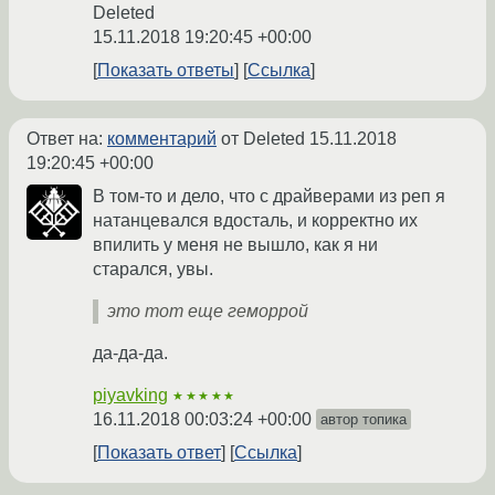
Deleted
15.11.2018 19:20:45 +00:00
Показать ответы
Ссылка
Ответ на:
комментарий
от Deleted
15.11.2018
19:20:45 +00:00
В том-то и дело, что с драйверами из реп я
натанцевался вдосталь, и корректно их
впилить у меня не вышло, как я ни
старался, увы.
это тот еще геморрой
да-да-да.
piyavking
★★★★★
16.11.2018 00:03:24 +00:00
автор топика
Показать ответ
Ссылка