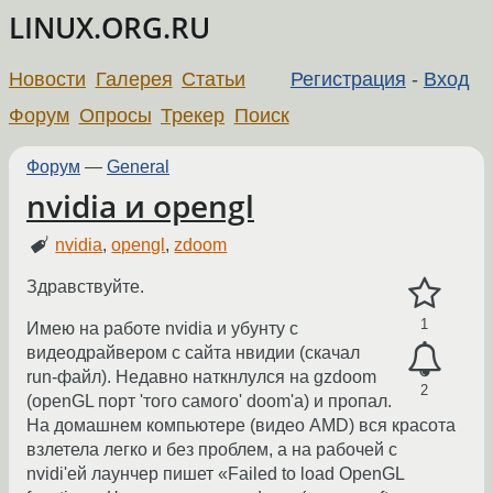
LINUX.ORG.RU
Новости
Галерея
Статьи
Регистрация
-
Вход
Форум
Опросы
Трекер
Поиск
Форум
—
General
nvidia и opengl
nvidia
,
opengl
,
zdoom
Здравствуйте.
1
Имею на работе nvidia и убунту с
видеодрайвером с сайта нвидии (скачал
run-файл). Недавно наткнлулся на gzdoom
2
(openGL порт 'того самого' doom'а) и пропал.
На домашнем компьютере (видео AMD) вся красота
взлетела легко и без проблем, а на рабочей с
nvidi'ей лаунчер пишет «Failed to load OpenGL