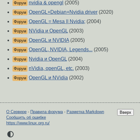
nvidia & opengl
(2005)
Форум
OpenGL+Debian+Nvidia driver
(2020)
Форум
OpenGL = Mesa || Nvidia;
(2004)
Форум
NVidia и OpenGL
(2003)
Форум
OpenGL и NVIDIA
(2005)
Форум
OpenGL, NVIDIA, Legends...
(2005)
Форум
Nvidia и OpenGL
(2004)
Форум
nVidia, openGL, etc.
(2003)
Форум
OpenGL и NVidia
(2002)
Форум
О Сервере
-
Правила форума
-
Разметка Markdown
Вверх
Сообщить об ошибке
https://www.linux.org.ru/