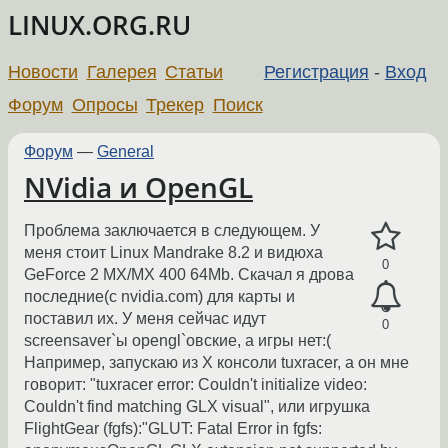
LINUX.ORG.RU
Новости
Галерея
Статьи
Регистрация
-
Вход
Форум
Опросы
Трекер
Поиск
Форум
—
General
NVidia и OpenGL
Проблема заключается в следующем. У
меня стоит Linux Mandrake 8.2 и видюха
0
GeForce 2 MX/MX 400 64Mb. Скачал я дрова
последние(с nvidia.com) для карты и
поставил их. У меня сейчас идут
0
screensaver`ы opengl`овские, а игры нет:(
Например, запускаю из Х консоли tuxracer, а он мне
говорит: "tuxracer error: Couldn't initialize video:
Couldn't find matching GLX visual", или игрушка
FlightGear (fgfs):"GLUT: Fatal Error in fgfs: