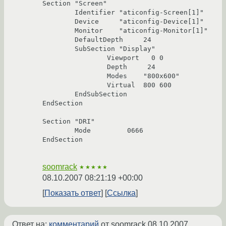
Section "Screen"

	Identifier "aticonfig-Screen[1]"

	Device     "aticonfig-Device[1]"

	Monitor    "aticonfig-Monitor[1]"

	DefaultDepth     24

	SubSection "Display"

		Viewport   0 0

		Depth     24

		Modes    "800x600"

		Virtual  800 600

	EndSubSection

EndSection

Section "DRI"

	Mode         0666

EndSection

soomrack
★★★★★
08.10.2007 08:21:19 +00:00
Показать ответ
Ссылка
Ответ на:
комментарий
от soomrack
08.10.2007