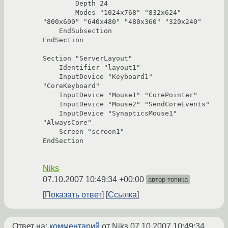
        Depth 24

        Modes "1024x768" "832x624" 
"800x600" "640x480" "480x360" "320x240"

    EndSubsection

EndSection

Section "ServerLayout"

    Identifier "layout1"

    InputDevice "Keyboard1" 
"CoreKeyboard"

    InputDevice "Mouse1" "CorePointer"

    InputDevice "Mouse2" "SendCoreEvents"

    InputDevice "SynapticsMouse1" 
"AlwaysCore"

    Screen "screen1"

EndSection

Niks
07.10.2007 10:49:34 +00:00
автор топика
Показать ответ
Ссылка
Ответ на:
комментарий
от Niks
07.10.2007 10:49:34