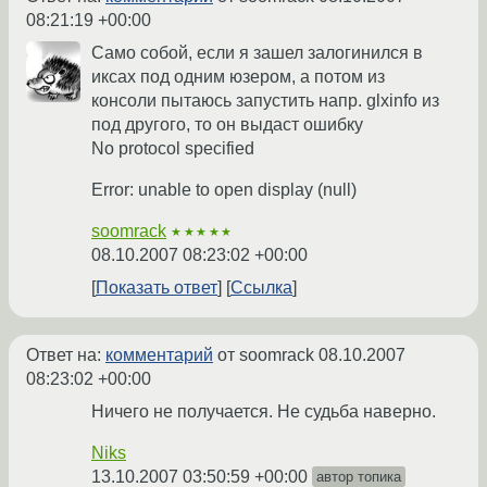
08:21:19 +00:00
Само собой, если я зашел залогинился в
иксах под одним юзером, а потом из
консоли пытаюсь запустить напр. glxinfo из
под другого, то он выдаст ошибку
No protocol specified
Error: unable to open display (null)
soomrack
★★★★★
08.10.2007 08:23:02 +00:00
Показать ответ
Ссылка
Ответ на:
комментарий
от soomrack
08.10.2007
08:23:02 +00:00
Ничего не получается. Не судьба наверно.
Niks
13.10.2007 03:50:59 +00:00
автор топика