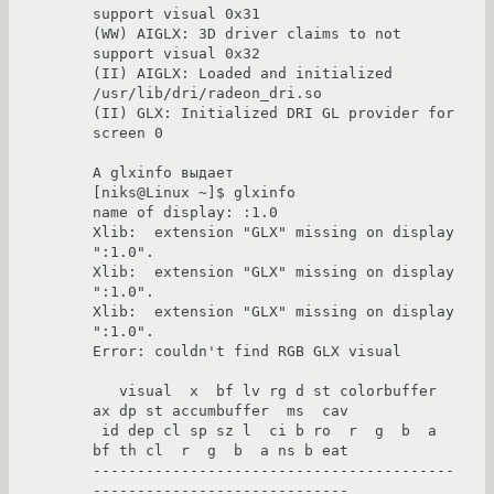
support visual 0x31

(WW) AIGLX: 3D driver claims to not 
support visual 0x32

(II) AIGLX: Loaded and initialized 
/usr/lib/dri/radeon_dri.so

(II) GLX: Initialized DRI GL provider for 
screen 0

А glxinfo выдает

[niks@Linux ~]$ glxinfo

name of display: :1.0

Xlib:  extension "GLX" missing on display 
":1.0".

Xlib:  extension "GLX" missing on display 
":1.0".

Xlib:  extension "GLX" missing on display 
":1.0".

Error: couldn't find RGB GLX visual

   visual  x  bf lv rg d st colorbuffer 
ax dp st accumbuffer  ms  cav

 id dep cl sp sz l  ci b ro  r  g  b  a 
bf th cl  r  g  b  a ns b eat

-----------------------------------------
-----------------------------
