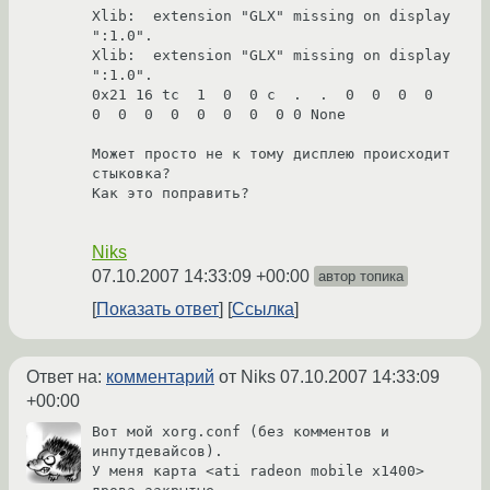
Xlib:  extension "GLX" missing on display 
":1.0".

Xlib:  extension "GLX" missing on display 
":1.0".

0x21 16 tc  1  0  0 c  .  .  0  0  0  0  
0  0  0  0  0  0  0  0 0 None

Может просто не к тому дисплею происходит 
стыковка?

Как это поправить?

Niks
07.10.2007 14:33:09 +00:00
автор топика
Показать ответ
Ссылка
Ответ на:
комментарий
от Niks
07.10.2007 14:33:09
+00:00
Вот мой xorg.conf (без комментов и 
инпутдевайсов).

У меня карта <ati radeon mobile x1400> 