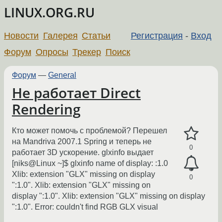
LINUX.ORG.RU
Новости
Галерея
Статьи
Регистрация
-
Вход
Форум
Опросы
Трекер
Поиск
Форум
—
General
Не работает Direct
Rendering
Кто может помочь с проблемой? Перешел
на Mandriva 2007.1 Spring и теперь не
0
работает 3D ускорение. glxinfo выдает
[niks@Linux ~]$ glxinfo name of display: :1.0
Xlib: extension "GLX" missing on display
0
":1.0". Xlib: extension "GLX" missing on
display ":1.0". Xlib: extension "GLX" missing on display
":1.0". Error: couldn't find RGB GLX visual