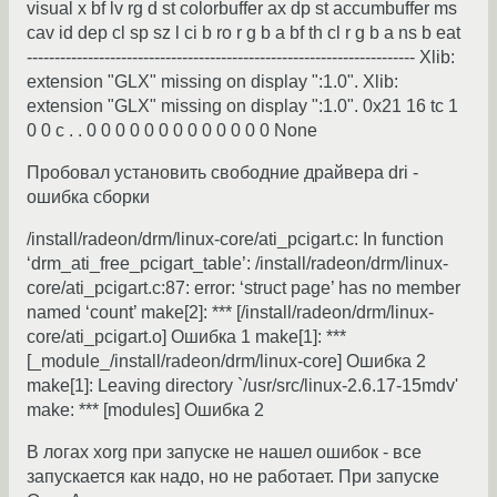
visual x bf lv rg d st colorbuffer ax dp st accumbuffer ms
cav id dep cl sp sz l ci b ro r g b a bf th cl r g b a ns b eat
---------------------------------------------------------------------- Xlib:
extension "GLX" missing on display ":1.0". Xlib:
extension "GLX" missing on display ":1.0". 0x21 16 tc 1
0 0 c . . 0 0 0 0 0 0 0 0 0 0 0 0 0 None
Пробовал установить свободние драйвера dri -
ошибка сборки
/install/radeon/drm/linux-core/ati_pcigart.c: In function
‘drm_ati_free_pcigart_table’: /install/radeon/drm/linux-
core/ati_pcigart.c:87: error: ‘struct page’ has no member
named ‘count’ make[2]: *** [/install/radeon/drm/linux-
core/ati_pcigart.o] Ошибка 1 make[1]: ***
[_module_/install/radeon/drm/linux-core] Ошибка 2
make[1]: Leaving directory `/usr/src/linux-2.6.17-15mdv'
make: *** [modules] Ошибка 2
В логах xorg при запуске не нашел ошибок - все
запускается как надо, но не работает. При запуске