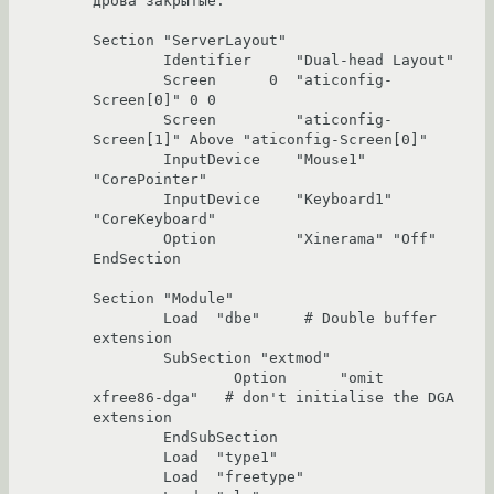
дрова закрытые.

Section "ServerLayout"

	Identifier     "Dual-head Layout"

	Screen      0  "aticonfig-
Screen[0]" 0 0

	Screen         "aticonfig-
Screen[1]" Above "aticonfig-Screen[0]"

	InputDevice    "Mouse1" 
"CorePointer"

	InputDevice    "Keyboard1" 
"CoreKeyboard"

	Option         "Xinerama" "Off"

EndSection

Section "Module"

	Load  "dbe"  	# Double buffer 
extension

	SubSection "extmod"

		Option	    "omit 
xfree86-dga"   # don't initialise the DGA 
extension

	EndSubSection

	Load  "type1"

	Load  "freetype"
