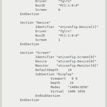
	Driver      "fglrx"

	BusID       "PCI:1:0:0"

	Screen      0

EndSection

Section "Device"

	Identifier  "aticonfig-Device[1]"

	Driver      "fglrx"

	BusID       "PCI:1:0:0"

	Screen      1

EndSection

Section "Screen"

	Identifier "aticonfig-Screen[0]"

	Device     "aticonfig-Device[0]"

	Monitor    "aticonfig-Monitor[0]"

	DefaultDepth     24

	SubSection "Display"

		Viewport   0 0

		Depth     24

		Modes    "1400x1050"

		Virtual  1400 1050

	EndSubSection

EndSection
