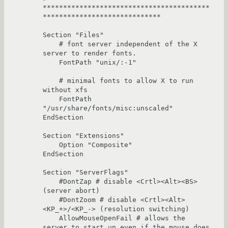
*****************************************
*****************************

Section "Files"

    # font server independent of the X 
server to render fonts.

    FontPath "unix/:-1"

    # minimal fonts to allow X to run 
without xfs

    FontPath 
"/usr/share/fonts/misc:unscaled"

EndSection

Section "Extensions"

    Option "Composite"

EndSection

Section "ServerFlags"

    #DontZap # disable <Crtl><Alt><BS> 
(server abort)

    #DontZoom # disable <Crtl><Alt>
<KP_+>/<KP_-> (resolution switching)

    AllowMouseOpenFail # allows the 
server to start up even if the mouse does 