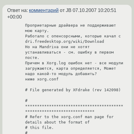
Ответ на:
комментарий
от JB
07.10.2007 10:20:51
+00:00
Проприетарные драйвера не поддерживают 
мою карту.

Работало с опенсорсными, которые качал с 
dri.freedesktop.org/wiki/Download

Но на Mandriva они не хотят 
устанавливаться - см. ошибку в первом 
посте.

Причем в Xorg.log ошибок нет - все модули 
загружаются, карта определяется, Может 
надо какой-то модуль добавить?

ниже xorg.conf

# File generated by XFdrake (rev 142098)

# 
*****************************************
*****************************

# Refer to the xorg.conf man page for 
details about the format of

# this file.

# 