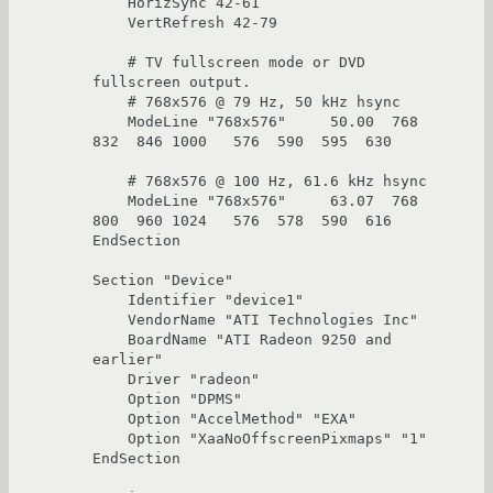
    HorizSync 42-61

    VertRefresh 42-79

    # TV fullscreen mode or DVD 
fullscreen output.

    # 768x576 @ 79 Hz, 50 kHz hsync

    ModeLine "768x576"     50.00  768  
832  846 1000   576  590  595  630

    # 768x576 @ 100 Hz, 61.6 kHz hsync

    ModeLine "768x576"     63.07  768  
800  960 1024   576  578  590  616

EndSection

Section "Device"

    Identifier "device1"

    VendorName "ATI Technologies Inc"

    BoardName "ATI Radeon 9250 and 
earlier"

    Driver "radeon"

    Option "DPMS"

    Option "AccelMethod" "EXA"

    Option "XaaNoOffscreenPixmaps" "1"

EndSection
