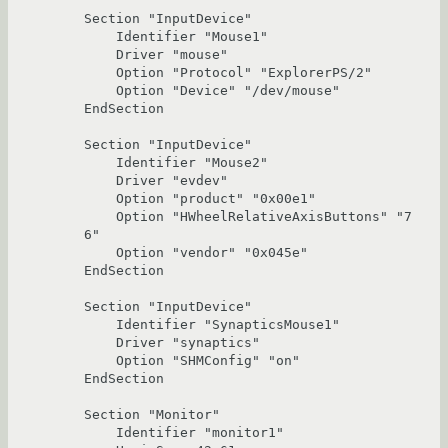
Section "InputDevice"

    Identifier "Mouse1"

    Driver "mouse"

    Option "Protocol" "ExplorerPS/2"

    Option "Device" "/dev/mouse"

EndSection

Section "InputDevice"

    Identifier "Mouse2"

    Driver "evdev"

    Option "product" "0x00e1"

    Option "HWheelRelativeAxisButtons" "7 
6"

    Option "vendor" "0x045e"

EndSection

Section "InputDevice"

    Identifier "SynapticsMouse1"

    Driver "synaptics"

    Option "SHMConfig" "on"

EndSection

Section "Monitor"

    Identifier "monitor1"
