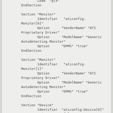
	Load  "glx"

EndSection

Section "Monitor"

	Identifier   "aticonfig-
Monitor[0]"

	Option	    "VendorName" "ATI 
Proprietary Driver"

	Option	    "ModelName" "Generic 
Autodetecting Monitor"

	Option	    "DPMS" "true"

EndSection

Section "Monitor"

	Identifier   "aticonfig-
Monitor[1]"

	Option	    "VendorName" "ATI 
Proprietary Driver"

	Option	    "ModelName" "Generic 
Autodetecting Monitor"

	Option	    "DPMS" "true"

EndSection

Section "Device"

	Identifier  "aticonfig-Device[0]"
