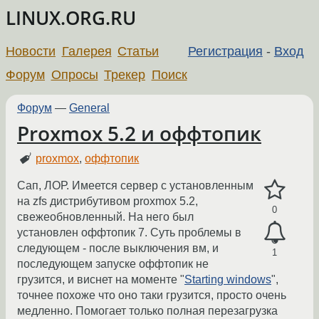
LINUX.ORG.RU
Новости
Галерея
Статьи
Регистрация
-
Вход
Форум
Опросы
Трекер
Поиск
Форум
—
General
Proxmox 5.2 и оффтопик
proxmox
,
оффтопик
Сап, ЛОР. Имеется сервер с установленным
на zfs дистрибутивом proxmox 5.2,
0
свежеобновленный. На него был
установлен оффтопик 7. Суть проблемы в
следующем - после выключения вм, и
1
последующем запуске оффтопик не
грузится, и виснет на моменте "
Starting windows
",
точнее похоже что оно таки грузится, просто очень
медленно. Помогает только полная перезагрузка