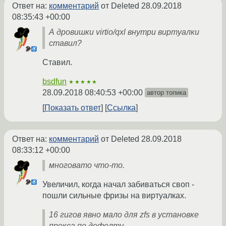
Ответ на:
комментарий
от Deleted
28.09.2018
08:35:43 +00:00
А дровишки virtio/qxl внутри виртуалки
ставил?
Ставил.
bsdfun
★★★★★
28.09.2018 08:40:53 +00:00
автор топика
Показать ответ
Ссылка
Ответ на:
комментарий
от Deleted
28.09.2018
08:33:12 +00:00
многовато что-то.
Увеличил, когда начал забиваться своп -
пошли сильные фризы на виртуалках.
16 гигов явно мало для zfs в установке
прокса по дефолту.