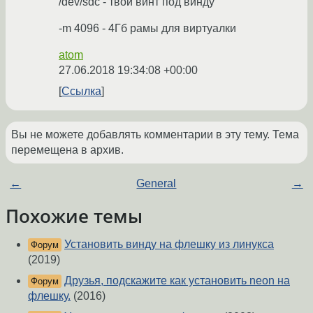
/dev/sdc - твой винт под винду
-m 4096 - 4Гб рамы для виртуалки
atom
27.06.2018 19:34:08 +00:00
Ссылка
Вы не можете добавлять комментарии в эту тему. Тема
перемещена в архив.
←
General
→
Похожие темы
Установить винду на флешку из линукса
Форум
(2019)
Друзья, подскажите как установить neon на
Форум
флешку.
(2016)