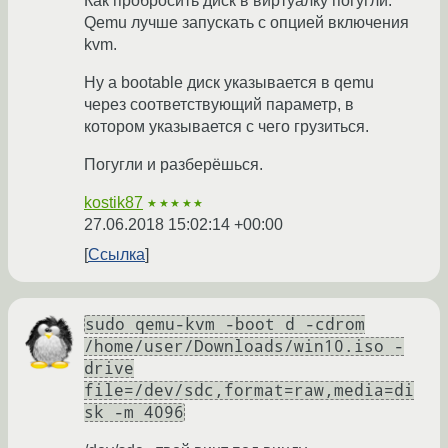
Как пробросить диск в виртуалку погугли.
Qemu лучше запускать с опцией включения
kvm.
Ну а bootable диск указывается в qemu
через соответствующий параметр, в
котором указывается с чего грузиться.
Погугли и разберёшься.
kostik87
★★★★★
27.06.2018 15:02:14 +00:00
Ссылка
sudo qemu-kvm -boot d -cdrom
/home/user/Downloads/win10.iso -
drive
file=/dev/sdc,format=raw,media=di
sk -m 4096