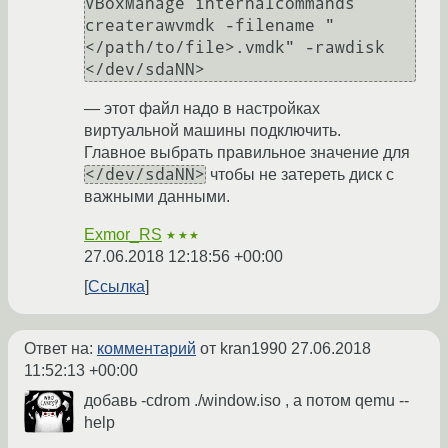
VBoxManage internalcommands 
createrawvmdk -filename "
</path/to/file>.vmdk" -rawdisk 
</dev/sdaNN>
— этот файл надо в настройках
виртуальной машины подключить.
Главное выбрать правильное значение для
</dev/sdaNN>
чтобы не затереть диск с
важными данными.
Exmor_RS
★★★
27.06.2018 12:18:56 +00:00
Ссылка
Ответ на:
комментарий
от kran1990
27.06.2018
11:52:13 +00:00
добавь -cdrom ./window.iso , а потом qemu --
help