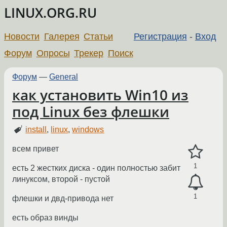
LINUX.ORG.RU
Новости
Галерея
Статьи
Регистрация
-
Вход
Форум
Опросы
Трекер
Поиск
Форум
—
General
как установить Win10 из
под Linux без флешки
install
,
linux
,
windows
всем привет
1
есть 2 жестких диска - один полностью забит
линуксом, второй - пустой
1
флешки и двд-привода нет
есть образ винды