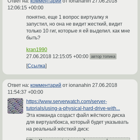
Ответ на:
комментарий
от ionanahin
27.06.2018
12:06:15 +00:00
понятно, еще 1 вопрос виртуалку я
запустил, но она не видит жесткий, видит
только 10 гиг, которые я ей выделил. как мне
быть?
kran1990
27.06.2018 12:15:05 +00:00
автор топика
Ссылка
Ответ на:
комментарий
от ionanahin
27.06.2018
11:54:37 +00:00
https://www.serverwatch.com/server-
tutorials/using-a-physical-hard-drive-with...
Эта команда создаст файл жёсткого диска
для виртуалбокса, который будет указывать
на реальный жёсткий диск: