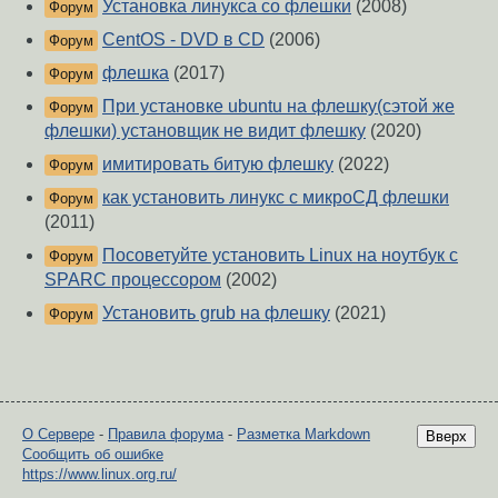
Установка линукса со флешки
(2008)
Форум
CentOS - DVD в СD
(2006)
Форум
флешка
(2017)
Форум
При установке ubuntu на флешку(сэтой же
Форум
флешки) установщик не видит флешку
(2020)
имитировать битую флешку
(2022)
Форум
как установить линукс с микроСД флешки
Форум
(2011)
Посоветуйте установить Linux на ноутбук с
Форум
SPARC процессором
(2002)
Установить grub на флешку
(2021)
Форум
О Сервере
-
Правила форума
-
Разметка Markdown
Вверх
Сообщить об ошибке
https://www.linux.org.ru/