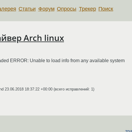
алерея
Статьи
Форум
Опросы
Трекер
Поиск
йвер Arch linux
oaded ERROR: Unable to load info from any available system
and
23.06.2018 18:37:22 +00:00
(всего исправлений: 1)
тр