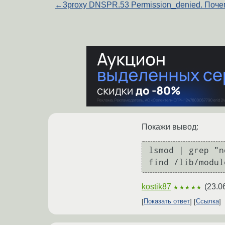
←
3proxy DNSPR.53 Permission_denied. Поч
Покажи вывод:
lsmod | grep "n
kostik87
(
23.0
★★★★★
Показать ответ
Ссылка