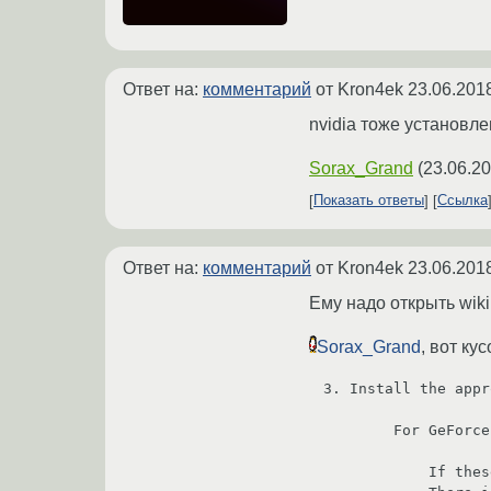
Ответ на:
комментарий
от Kron4ek
23.06.201
nvidia тоже установле
Sorax_Grand
(
23.06.20
Показать ответы
Ссылка
Ответ на:
комментарий
от Kron4ek
23.06.201
Ему надо открыть wiki
Sorax_Grand
, вот кус
3. Install the appr
        For GeForce 600 series cards and newer [NVEx and newer], install the nvidia or nvidia-lts package.

            If these packages do not work, nvidia-betaAUR may have a newer driver version that offers support.
