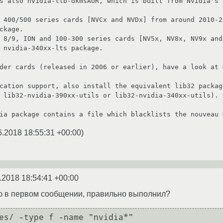
ckage.

 nvidia-340xx-lts package.

cation support, also install the equivalent lib32 packag
 lib32-nvidia-390xx-utils or lib32-nvidia-340xx-utils).

6.2018 18:55:31 +00:00
)
.2018 18:54:41 +00:00
ую в первом сообщении, правильно выполнил?