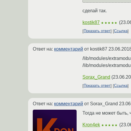
сделай так.
kostik87
(
23.0
★★★★★
Показать ответ
Ссылка
Ответ на:
комментарий
от kostik87
23.06.2018
/lib/modules/extramod
/lib/modules/extramod
Sorax_Grand
(
23.06.20
Показать ответ
Ссылка
Ответ на:
комментарий
от Sorax_Grand
23.06
Тогда не может быть, 
Kron4ek
(
23.0
★★★★★