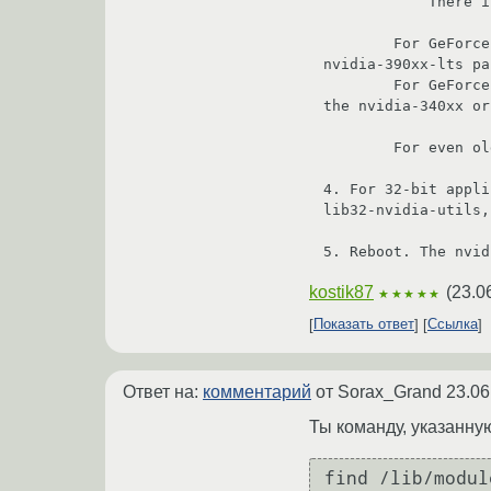
            There is also nvidia-llb-dkmsAUR, which is built from Nvidia's long lived branch.

        For GeForce 400/500 series cards [NVCx and NVDx] from around 2010-2011, install the nvidia-390xx or 
nvidia-390xx-lts pa
        For GeForce 8/9, ION and 100-300 series cards [NV5x, NV8x, NV9x and NVAx] from around 2006-2010, install 
the nvidia-340xx or
        For even older cards (released in 2006 or earlier), have a look at #Unsupported drivers.

4. For 32-bit appli
lib32-nvidia-utils,
kostik87
(
23.0
★★★★★
Показать ответ
Ссылка
Ответ на:
комментарий
от Sorax_Grand
23.06
Ты команду, указанн