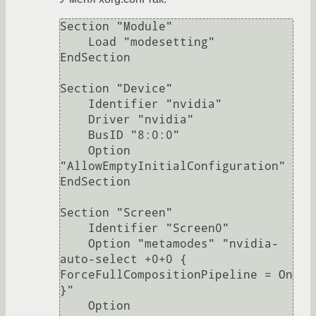
Section "Module"

    Load "modesetting"

EndSection

Section "Device"

    Identifier "nvidia"

    Driver "nvidia"

    BusID "8:0:0"

    Option 
"AllowEmptyInitialConfiguration"

EndSection

Section "Screen"

    Identifier "Screen0"

    Option "metamodes" "nvidia-
auto-select +0+0 { 
ForceFullCompositionPipeline = On 
}"

    Option 