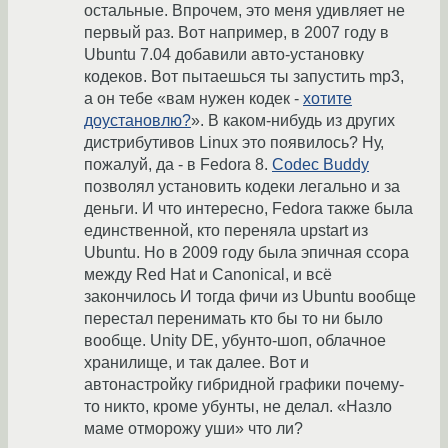
остальные. Впрочем, это меня удивляет не
первый раз. Вот например, в 2007 году в
Ubuntu 7.04 добавили авто-установку
кодеков. Вот пытаешься ты запустить mp3,
а он тебе «вам нужен кодек -
хотите
доустановлю?
». В каком-нибудь из других
дистрибутивов Linux это появилось? Ну,
пожалуй, да - в Fedora 8.
Codec Buddy
позволял установить кодеки легально и за
деньги. И что интересно, Fedora также была
единственной, кто переняла upstart из
Ubuntu. Но в 2009 году была эпичная ссора
между Red Hat и Canonical, и всё
закончилось И тогда фичи из Ubuntu вообще
перестал перенимать кто бы то ни было
вообще. Unity DE, убунто-шоп, облачное
хранилище, и так далее. Вот и
автонастройку гибридной графики почему-
то никто, кроме убунты, не делал. «Назло
маме отморожу уши» что ли?