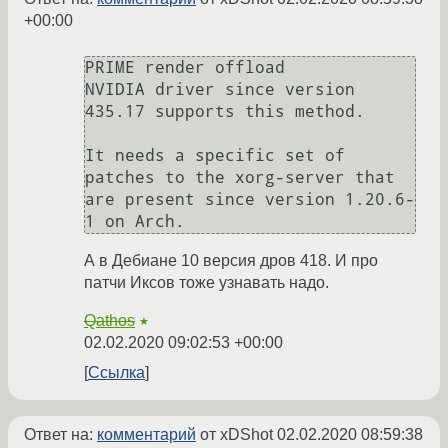
+00:00
PRIME render offload

NVIDIA driver since version 
435.17 supports this method.

It needs a specific set of 
patches to the xorg-server that 
are present since version 1.20.6-
А в Дебиане 10 версия дров 418. И про
патчи Иксов тоже узнавать надо.
Qathos
★
02.02.2020 09:02:53 +00:00
Ссылка
Ответ на:
комментарий
от xDShot
02.02.2020 08:59:38