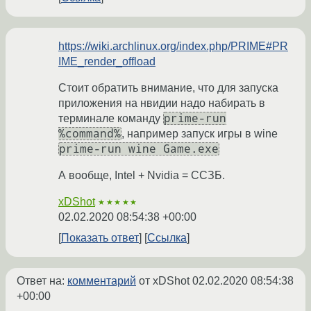
https://wiki.archlinux.org/index.php/PRIME#PR
IME_render_offload
Стоит обратить внимание, что для запуска
приложения на нвидии надо набирать в
prime-run
терминале команду
%command%
, например запуск игры в wine
prime-run wine Game.exe
А вообще, Intel + Nvidia = ССЗБ.
xDShot
★★★★★
02.02.2020 08:54:38 +00:00
Показать ответ
Ссылка
Ответ на:
комментарий
от xDShot
02.02.2020 08:54:38
+00:00