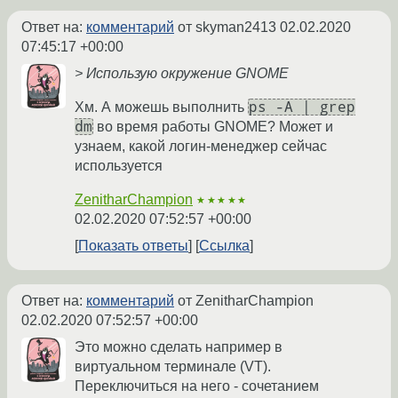
Ответ на:
комментарий
от skyman2413
02.02.2020
07:45:17 +00:00
> Использую окружение GNOME
ps -A | grep
Хм. А можешь выполнить
dm
во время работы GNOME? Может и
узнаем, какой логин-менеджер сейчас
используется
ZenitharChampion
★★★★★
02.02.2020 07:52:57 +00:00
Показать ответы
Ссылка
Ответ на:
комментарий
от ZenitharChampion
02.02.2020 07:52:57 +00:00
Это можно сделать например в
виртуальном терминале (VT).
Переключиться на него - сочетанием