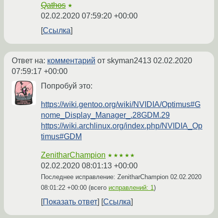
Qathos
★
02.02.2020 07:59:20 +00:00
Ссылка
Ответ на:
комментарий
от skyman2413
02.02.2020
07:59:17 +00:00
Попробуй это:
https://wiki.gentoo.org/wiki/NVIDIA/Optimus#G
nome_Display_Manager_.28GDM.29
https://wiki.archlinux.org/index.php/NVIDIA_Op
timus#GDM
ZenitharChampion
★★★★★
02.02.2020 08:01:13 +00:00
Последнее исправление: ZenitharChampion
02.02.2020
08:01:22 +00:00
(всего
исправлений: 1
)
Показать ответ
Ссылка