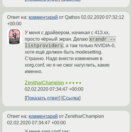
Ответ на:
комментарий
от Qathos
02.02.2020 07:32:12
+00:00
У меня с драйвером, начиная с 413.xx,
xrandr --
просто чёрный экран. Делаю
listproviders
, а там только NVIDIA-0,
хотя ещё должен быть modesetting.
Странно. Надо внести изменения в
xorg.conf, но я не смог нагуглить, какие
именно.
ZenitharChampion
★★★★★
02.02.2020 07:34:47 +00:00
Показать ответ
Ссылка
Ответ на:
комментарий
от ZenitharChampion
02.02.2020 07:34:47 +00:00
У меня xorg.conf так: