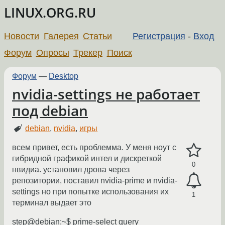
LINUX.ORG.RU
Новости
Галерея
Статьи
Регистрация
-
Вход
Форум
Опросы
Трекер
Поиск
Форум
—
Desktop
nvidia-settings не работает
под debian
debian
,
nvidia
,
игры
всем привет, есть проблемма. У меня ноут с
гибридной графикой интел и дискреткой
0
нвидиа. установил дрова через
репозитории, поставил nvidia-prime и nvidia-
settings но при попытке использования их
1
терминал выдает это
step@debian:~$ prime-select query