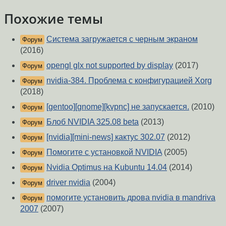
Похожие темы
Cистема загружается с черным экраном
Форум
(2016)
opengl glx not supported by display
(2017)
Форум
nvidia-384. Проблема с конфигурацией Xorg
Форум
(2018)
[gentoo][gnome][kvpnc] не запускается.
(2010)
Форум
Блоб NVIDIA 325.08 beta
(2013)
Форум
[nvidia][mini-news] кактус 302.07
(2012)
Форум
Помогите с установкой NVIDIA
(2005)
Форум
Nvidia Optimus на Kubuntu 14.04
(2014)
Форум
driver nvidia
(2004)
Форум
помогите установить дрова nvidia в mandriva
Форум
2007
(2007)